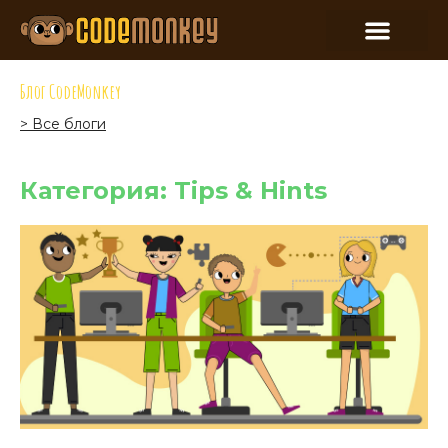
Блог CodeMonkey
> Все блоги
Категория: Tips & Hints