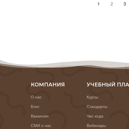
1
3
2
КОМПАНИЯ
УЧЕБНЫЙ ПЛ
О нас
Курсы
Блог
Стандарты
Вакансии
Час кода
СМИ о нас
Вебинары