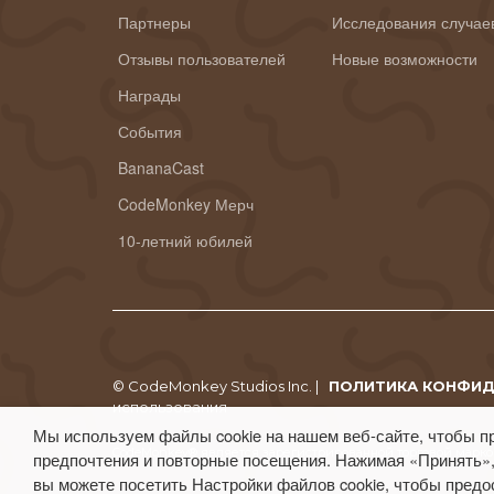
Партнеры
Исследования случае
Отзывы пользователей
Новые возможности
Награды
События
BananaCast
CodeMonkey Мерч
10-летний юбилей
© CodeMonkey Studios Inc. |
ПОЛИТИКА КОНФИ
использования
Мы используем файлы cookie на нашем веб-сайте, чтобы п
CodeMonkey® является зарегистрированной торговой маркой
предпочтения и повторные посещения. Нажимая «Принять»,
вы можете посетить Настройки файлов cookie, чтобы предо