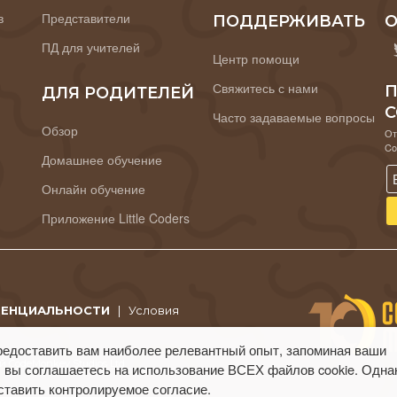
в
Представители
ПОДДЕРЖИВАТЬ
О
ПД для учителей
Центр помощи
Свяжитесь с нами
П
ДЛЯ РОДИТЕЛЕЙ
C
Часто задаваемые вопросы
Обзор
От
Co
Домашнее обучение
Онлайн обучение
Приложение Little Coders
ДЕНЦИАЛЬНОСТИ
|
Условия
редоставить вам наиболее релевантный опыт, запоминая ваши
 CodeMonkey Studios Ltd.
 вы соглашаетесь на использование ВСЕХ файлов cookie. Одна
ставить контролируемое согласие.