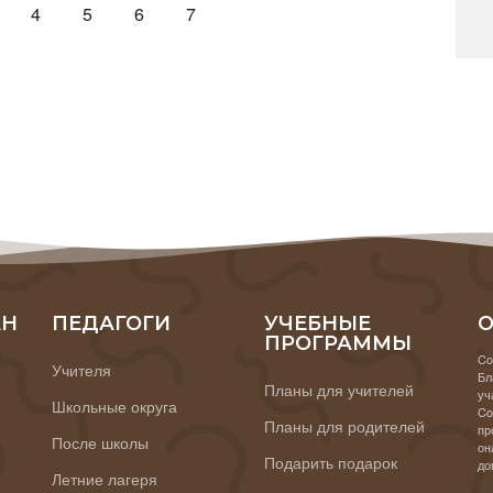
4
5
6
7
АН
ПЕДАГОГИ
УЧЕБНЫЕ
О
ПРОГРАММЫ
Co
Учителя
Бл
Планы для учителей
уч
Школьные округа
Co
Планы для родителей
пр
После школы
он
Подарить подарок
до
Летние лагеря