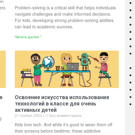
en
ers
Problem-solving is a critical skill that helps individuals
navigate challenges and make informed decisions.
For kids, developing strong problem-solving abilities
can lead to academic success,
Читать далее "
я
Освоение искусства использования
технологий в классе для очень
активных детей
21 ноября 2023 г.
Без комментариев
g
e
Kids love tech. And while it’s good to wean them off
their screens before bedtime, these addictive