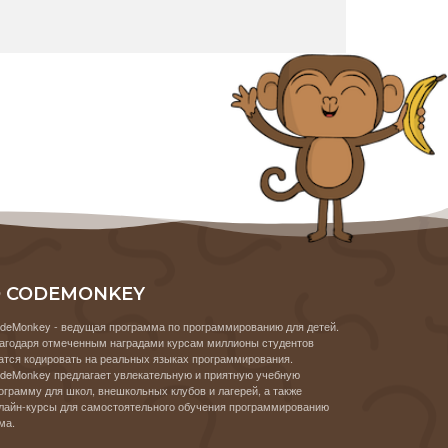
 CODEMONKEY
deMonkey - ведущая программа по программированию для детей.
агодаря отмеченным наградами курсам миллионы студентов
атся кодировать на реальных языках программирования.
deMonkey предлагает увлекательную и приятную учебную
ограмму для школ, внешкольных клубов и лагерей, а также
лайн-курсы для самостоятельного обучения программированию
ма.