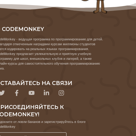
 CODEMONKEY
deMonkey - ведущая программа по программированию для детей.
агодаря отмеченным наградами курсам миллионы студентов
атся кодировать на реальных языках программирования.
deMonkey предлагает увлекательную и приятную учебную
ограмму для школ, внешкольных клубов и лагерей, а также
лайн-курсы для самостоятельного обучения программированию
ма.
СТАВАЙТЕСЬ НА СВЯЗИ
РИСОЕДИНЯЙТЕСЬ К
ODEMONKEY!
дохните от ловли бананов и зарегистрируйтесь в блоге
deMonkey