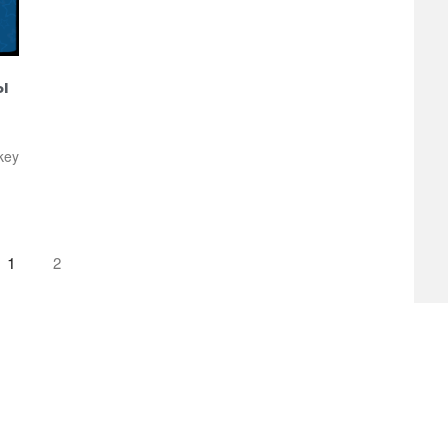
ы
key
1
2