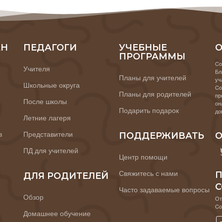
АН
ПЕДАГОГИ
УЧЕБНЫЕ
О
ПРОГРАММЫ
Co
Учителя
Бл
Планы для учителей
уч
Школьные округа
Co
Планы для родителей
пр
После школы
он
Подарить подарок
до
Летние лагеря
в
Представители
ПОДДЕРЖИВАТЬ
О
ПД для учителей
Центр помощи
Свяжитесь с нами
П
ДЛЯ РОДИТЕЛЕЙ
C
Часто задаваемые вопросы
Обзор
От
Co
Домашнее обучение