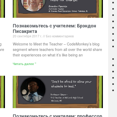
Познакомьтесь с учителем: Брэндон
Писакрита
20 сентября 2017 г.
Без комментариев
g
Welcome to Meet the Teacher – CodeMonkey’s blog
are
segment where teachers from all over the world share
their experiences on what it’s like being an
Читать далее "
Познакомьтесь с учителем: профессор