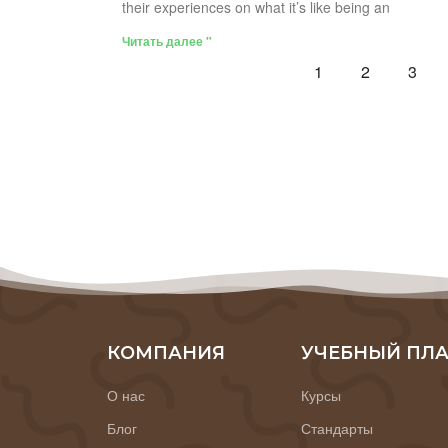
their experiences on what it’s like being an
Читать далее "
1
2
3
КОМПАНИЯ
УЧЕБНЫЙ ПЛ
О нас
Курсы
Блог
Стандарты