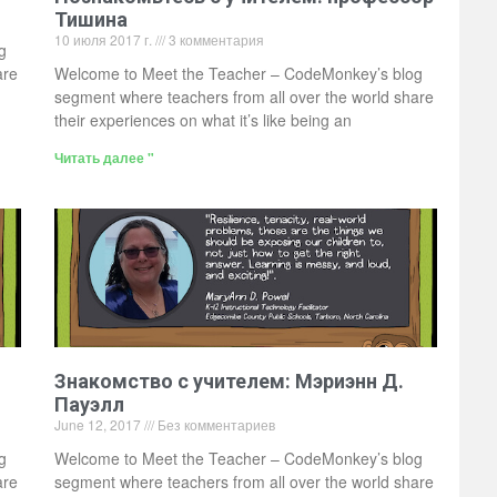
Тишина
10 июля 2017 г.
3 комментария
g
are
Welcome to Meet the Teacher – CodeMonkey’s blog
segment where teachers from all over the world share
their experiences on what it’s like being an
Читать далее "
Знакомство с учителем: Мэриэнн Д.
Пауэлл
June 12, 2017
Без комментариев
g
Welcome to Meet the Teacher – CodeMonkey’s blog
are
segment where teachers from all over the world share