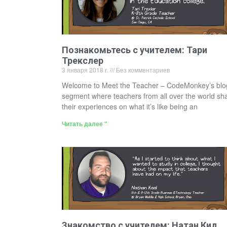
Познакомьтесь с учителем: Тари
Трекслер
3 января 2018 г.
Без комментариев
Welcome to Meet the Teacher – CodeMonkey’s blo
segment where teachers from all over the world sh
their experiences on what it’s like being an
Читать далее "
Знакомство с учителем: Натан Кил