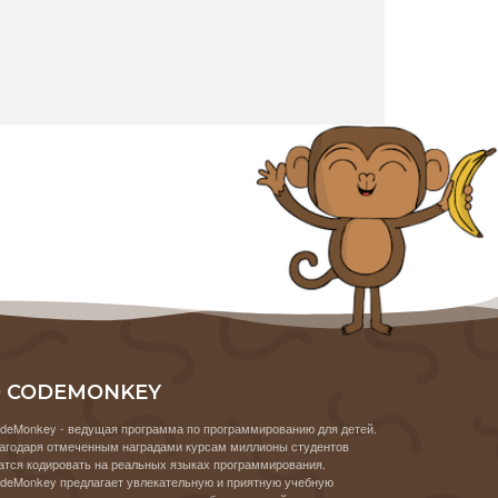
 CODEMONKEY
deMonkey - ведущая программа по программированию для детей.
агодаря отмеченным наградами курсам миллионы студентов
атся кодировать на реальных языках программирования.
deMonkey предлагает увлекательную и приятную учебную