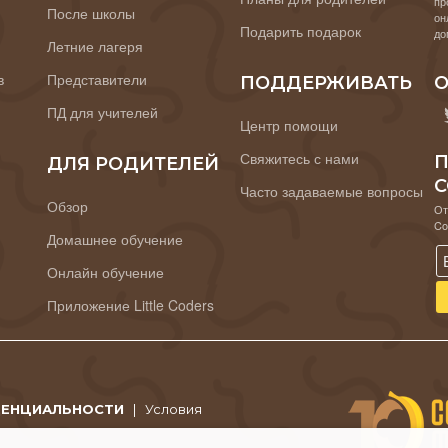
пр
После школы
он
Подарить подарок
до
Летние лагеря
в
Представители
ПОДДЕРЖИВАТЬ
О
ПД для учителей
Центр помощи
Свяжитесь с нами
П
ДЛЯ РОДИТЕЛЕЙ
C
Часто задаваемые вопросы
Обзор
От
Co
Домашнее обучение
Онлайн обучение
Приложение Little Coders
ДЕНЦИАЛЬНОСТИ
|
Условия