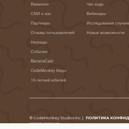
Вакансии
Час кода
СМИ о нас
Вебинары
Партнеры
Исследования случае
Отзывы пользователей
Новые возможности
Награды
События
BananaCast
CodeMonkey Мерч
10-летний юбилей
© CodeMonkey Studios Inc. |
ПОЛИТИКА КОНФИ
использования