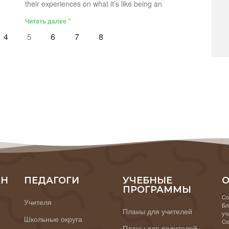
their experiences on what it’s like being an
Читать далее "
4
6
7
8
5
АН
ПЕДАГОГИ
УЧЕБНЫЕ
О
ПРОГРАММЫ
Co
Учителя
Бл
Планы для учителей
уч
Школьные округа
Co
Планы для родителей