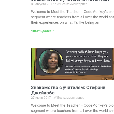
30 августа 2017 г.
Без комментариев
Welcome to Meet the Teacher – CodeMonkey’s blo
segment where teachers from all over the world sh
their experiences on what it’s like being an
Читать далее "
Знакомство с учителем: Стефани
Джейкобс
27 июня 2017 г.
Без комментариев
Welcome to Meet the Teacher – CodeMonkey’s blo
segment where teachers from all over the world sh