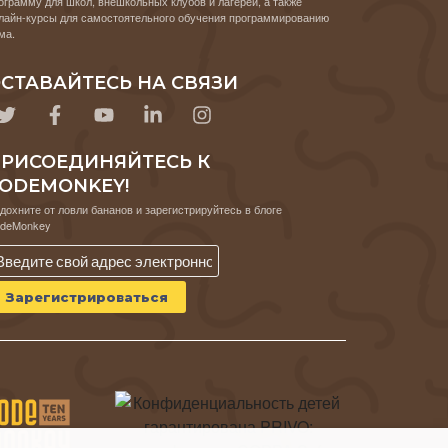
ограмму для школ, внешкольных клубов и лагерей, а также
лайн-курсы для самостоятельного обучения программированию
ма.
СТАВАЙТЕСЬ НА СВЯЗИ
РИСОЕДИНЯЙТЕСЬ К
ODEMONKEY!
дохните от ловли бананов и зарегистрируйтесь в блоге
deMonkey