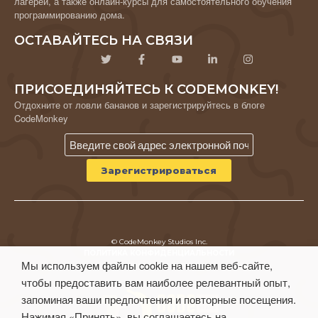
лагерей, а также онлайн-курсы для самостоятельного обучения
программированию дома.
ОСТАВАЙТЕСЬ НА СВЯЗИ
ПРИСОЕДИНЯЙТЕСЬ К CODEMONKEY!
Отдохните от ловли бананов и зарегистрируйтесь в блоге
CodeMonkey
© CodeMonkey Studios Inc.
ПОЛИТИКА КОНФИДЕНЦИАЛЬНОСТИ
Мы используем файлы cookie на нашем веб-сайте,
Условия использования
чтобы предоставить вам наиболее релевантный опыт,
запоминая ваши предпочтения и повторные посещения.
Нажимая «Принять», вы соглашаетесь на