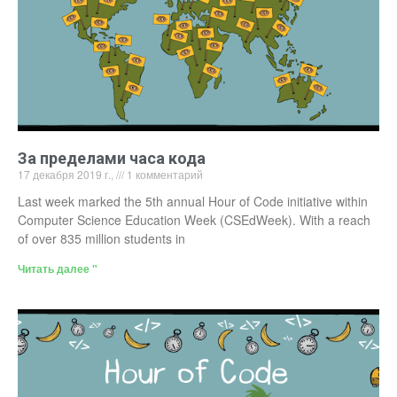
За пределами часа кода
17 декабря 2019 г.,
1 комментарий
Last week marked the 5th annual Hour of Code initiative within
Computer Science Education Week (CSEdWeek). With a reach
of over 835 million students in
Читать далее "