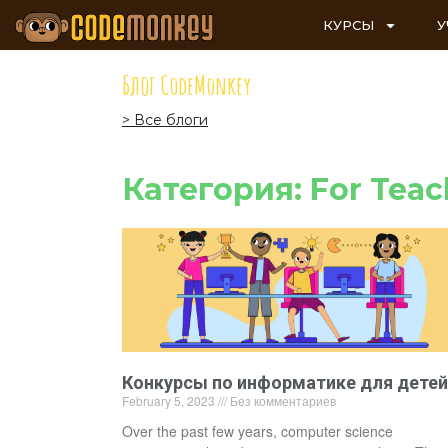
КУРСЫ
У
Блог CodeMonkey
> Все блоги
Категория: For Teac
Конкурсы по информатике для детей
February 5, 2023
Без комментариев
Over the past few years, computer science