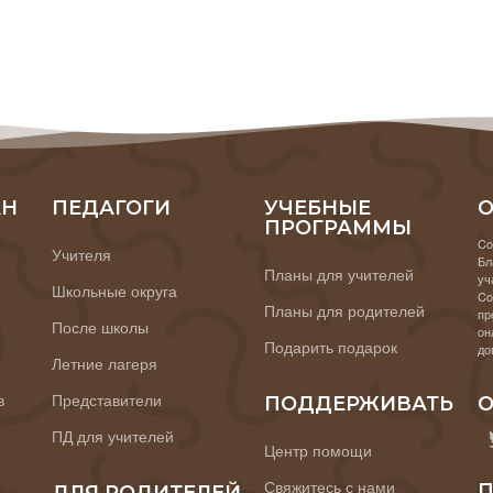
АН
ПЕДАГОГИ
УЧЕБНЫЕ
О
ПРОГРАММЫ
Co
Учителя
Бл
Планы для учителей
уч
Школьные округа
Co
Планы для родителей
пр
После школы
он
Подарить подарок
до
Летние лагеря
в
Представители
ПОДДЕРЖИВАТЬ
О
ПД для учителей
Центр помощи
Свяжитесь с нами
П
ДЛЯ РОДИТЕЛЕЙ