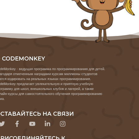
 CODEMONKEY
deMonkey - ведущая программа по программированию для детей.
агодаря отмеченным наградами курсам миллионы студентов
атся кодировать на реальных языках программирования.
deMonkey предлагает увлекательную и приятную учебную
ограмму для школ, внешкольных клубов и лагерей, а также
лайн-курсы для самостоятельного обучения программированию
ма.
СТАВАЙТЕСЬ НА СВЯЗИ
РИСОЕДИНЯЙТЕСЬ К