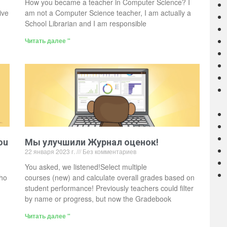
How you became a teacher in Computer Science? I
ive
am not a Computer Science teacher, I am actually a
School Librarian and I am responsible
Читать далее "
ou
Мы улучшили Журнал оценок!
22 января 2023 г.
Без комментариев
You asked, we listened!Select multiple
who
courses (new) and calculate overall grades based on
student performance! Previously teachers could filter
by name or progress, but now the Gradebook
Читать далее "