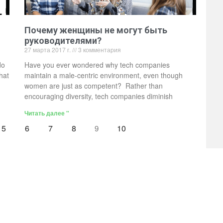
Почему женщины не могут быть
руководителями?
27 марта 2017 г.
3 комментария
do
Have you ever wondered why tech companies
hat
maintain a male-centric environment, even though
women are just as competent? Rather than
encouraging diversity, tech companies diminish
Читать далее "
5
6
7
8
10
9