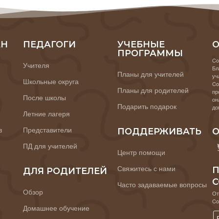
АН
ПЕДАГОГИ
УЧЕБНЫЕ
О
ПРОГРАММЫ
Co
Учителя
Бл
Планы для учителей
уч
Школьные округа
Co
Планы для родителей
пр
После школы
он
Подарить подарок
до
Летние лагеря
в
Представители
ПОДДЕРЖИВАТЬ
О
ПД для учителей
Центр помощи
Свяжитесь с нами
П
ДЛЯ РОДИТЕЛЕЙ
C
Часто задаваемые вопросы
Обзор
От
Co
Домашнее обучение