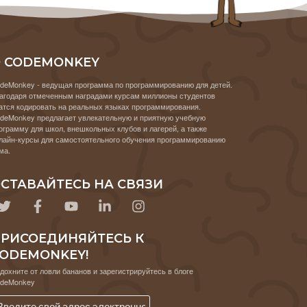
 CODEMONKEY
deMonkey - ведущая программа по программированию для детей.
агодаря отмеченным наградами курсам миллионы студентов
атся кодировать на реальных языках программирования.
deMonkey предлагает увлекательную и приятную учебную
ограмму для школ, внешкольных клубов и лагерей, а также
лайн-курсы для самостоятельного обучения программированию
ма.
СТАВАЙТЕСЬ НА СВЯЗИ
РИСОЕДИНЯЙТЕСЬ К
ODEMONKEY!
дохните от ловли бананов и зарегистрируйтесь в блоге
deMonkey