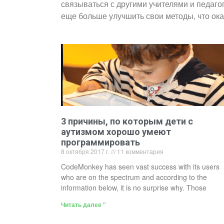
связываться с другими учителями и педаго
еще больше улучшить свои методы, что ок
3 причины, по которым дети с
аутизмом хорошо умеют
программировать
8 октября 2017 г.
11 комментария
CodeMonkey has seen vast success with its users
who are on the spectrum and according to the
information below, it is no surprise why. Those
Читать далее "