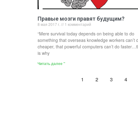
Правые мозги правят будущим?
8 мая 2017 г.
1 комментарий
“Mere survival today depends on being able to do
something that overseas knowledge workers can’t 
cheaper, that powerful computers can’t do faster…t
is why
Читать далее "
1
2
3
4