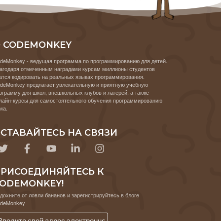
 CODEMONKEY
deMonkey - ведущая программа по программированию для детей.
агодаря отмеченным наградами курсам миллионы студентов
атся кодировать на реальных языках программирования.
deMonkey предлагает увлекательную и приятную учебную
ограмму для школ, внешкольных клубов и лагерей, а также
лайн-курсы для самостоятельного обучения программированию
ма.
СТАВАЙТЕСЬ НА СВЯЗИ
РИСОЕДИНЯЙТЕСЬ К
ODEMONKEY!
дохните от ловли бананов и зарегистрируйтесь в блоге
deMonkey