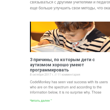
связываться с другими учителями и педаго
еще больше улучшить свои методы, что ок
3 причины, по которым дети с
аутизмом хорошо умеют
программировать
8 октября 2017 г.
11 комментария
CodeMonkey has seen vast success with its users
who are on the spectrum and according to the
information below, it is no surprise why. Those
Читать далее "