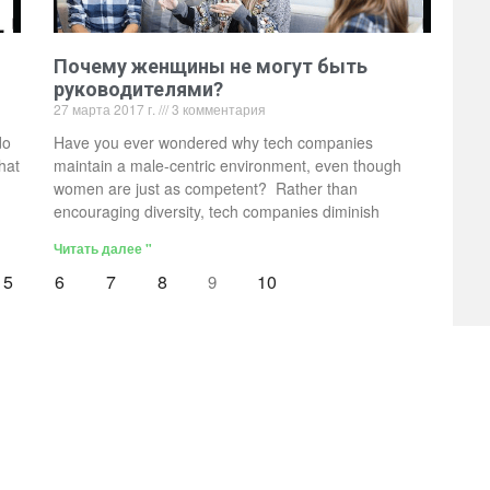
Почему женщины не могут быть
руководителями?
27 марта 2017 г.
3 комментария
do
Have you ever wondered why tech companies
hat
maintain a male-centric environment, even though
women are just as competent? Rather than
encouraging diversity, tech companies diminish
Читать далее "
5
6
7
8
10
9