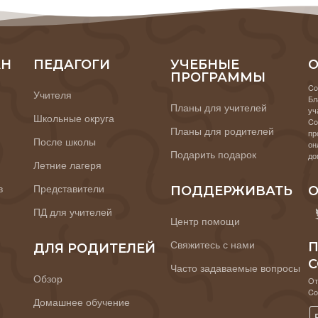
АН
ПЕДАГОГИ
УЧЕБНЫЕ
О
ПРОГРАММЫ
Co
Учителя
Бл
Планы для учителей
уч
Школьные округа
Co
Планы для родителей
пр
После школы
он
Подарить подарок
до
Летние лагеря
в
Представители
ПОДДЕРЖИВАТЬ
О
ПД для учителей
Центр помощи
Свяжитесь с нами
П
ДЛЯ РОДИТЕЛЕЙ
C
Часто задаваемые вопросы
Обзор
От
Co
Домашнее обучение