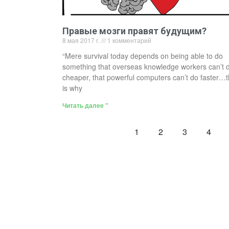
Правые мозги правят будущим?
8 мая 2017 г.
1 комментарий
“Mere survival today depends on being able to do
something that overseas knowledge workers can’t 
cheaper, that powerful computers can’t do faster…t
is why
Читать далее "
1
2
3
4