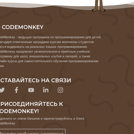
 CODEMONKEY
deMonkey - ведущая программа по программированию для детей.
агодаря отмеченным наградами курсам миллионы студентов
атся кодировать на реальных языках программирования.
deMonkey предлагает увлекательную и приятную учебную
ограмму для школ, внешкольных клубов и лагерей, а также
лайн-курсы для самостоятельного обучения программированию
ма.
СТАВАЙТЕСЬ НА СВЯЗИ
РИСОЕДИНЯЙТЕСЬ К
ODEMONKEY!
дохните от ловли бананов и зарегистрируйтесь в блоге
deMonkey