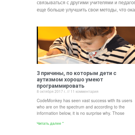
связываться с другими учителями и педаго
еще больше улучшить свои методы, что ок
3 причины, по которым дети с
аутизмом хорошо умеют
программировать
8 октября 2017 г.
11 комментария
CodeMonkey has seen vast success with its users
who are on the spectrum and according to the
information below, it is no surprise why. Those
Читать далее "