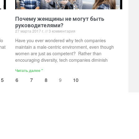
Почему женщины не могут быть
руководителями?
27 марта 2017 г.
3 комментария
do
Have you ever wondered why tech companies
hat
maintain a male-centric environment, even though
women are just as competent? Rather than
encouraging diversity, tech companies diminish
Читать далее "
5
6
7
8
10
9