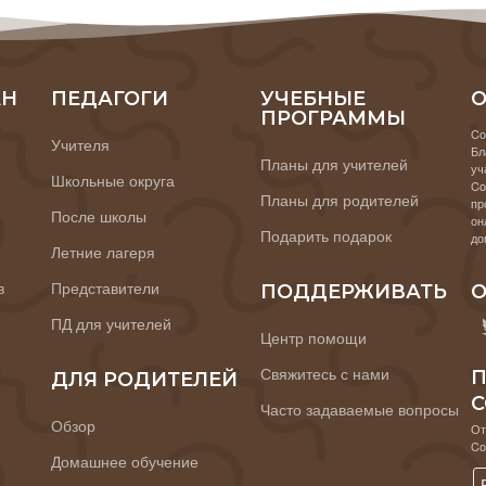
АН
ПЕДАГОГИ
УЧЕБНЫЕ
О
ПРОГРАММЫ
Co
Учителя
Бл
Планы для учителей
уч
Школьные округа
Co
Планы для родителей
пр
После школы
он
Подарить подарок
до
Летние лагеря
в
Представители
ПОДДЕРЖИВАТЬ
О
ПД для учителей
Центр помощи
Свяжитесь с нами
П
ДЛЯ РОДИТЕЛЕЙ
C
Часто задаваемые вопросы
Обзор
От
Co
Домашнее обучение