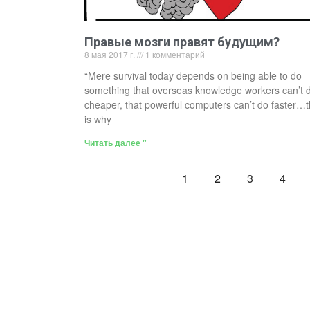
Правые мозги правят будущим?
8 мая 2017 г.
1 комментарий
“Mere survival today depends on being able to do
something that overseas knowledge workers can’t 
cheaper, that powerful computers can’t do faster…t
is why
Читать далее "
1
2
3
4