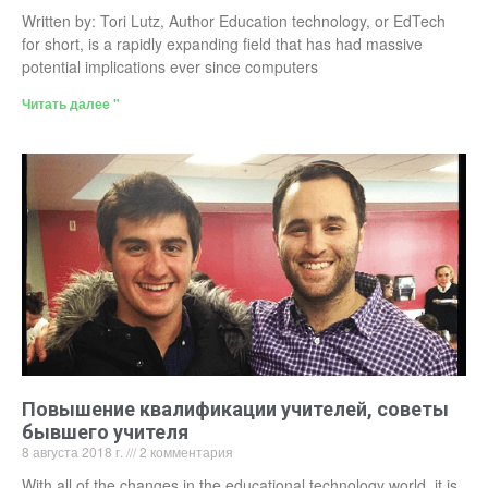
Written by: Tori Lutz, Author Education technology, or EdTech
for short, is a rapidly expanding field that has had massive
potential implications ever since computers
Читать далее "
Повышение квалификации учителей, советы
бывшего учителя
8 августа 2018 г.
2 комментария
With all of the changes in the educational technology world, it is