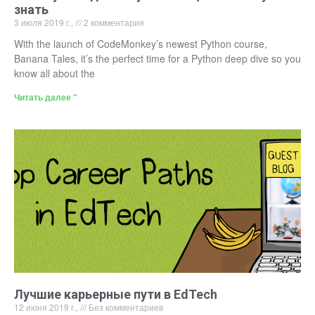
знать
3 июля 2019 г.,
2 комментария
With the launch of CodeMonkey’s newest Python course,
Banana Tales, it’s the perfect time for a Python deep dive so you
know all about the
Читать далее "
Лучшие карьерные пути в EdTech
12 июня 2019 г.,
Без комментариев