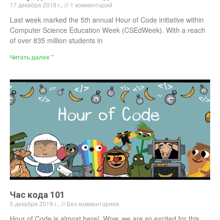
17 декабря 2019 г.,
1 комментарий
Last week marked the 5th annual Hour of Code initiative within
Computer Science Education Week (CSEdWeek). With a reach
of over 835 million students in
Читать далее "
Час кода 101
5 декабря 2019 г.,
Без комментариев
Hour of Code is almost here! Wow, we are so excited for this