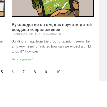
Руководство о том, как научить детей
создавать приложения
3 сентября 2020 г.
1 комментарий
arn
Building an app from the ground up might seem like
an overwhelming task, so how can we expect a child
to do it? How can
Читать далее "
5
7
8
9
10
6