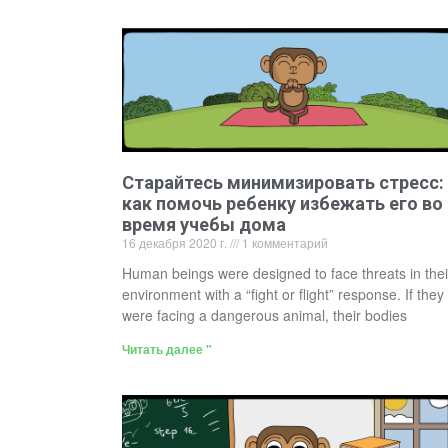
Старайтесь минимизировать стресс:
как помочь ребенку избежать его во
время учебы дома
16 декабря 2020 г.
1 комментарий
Human beings were designed to face threats in thei
environment with a “fight or flight” response. If they
were facing a dangerous animal, their bodies
Читать далее "