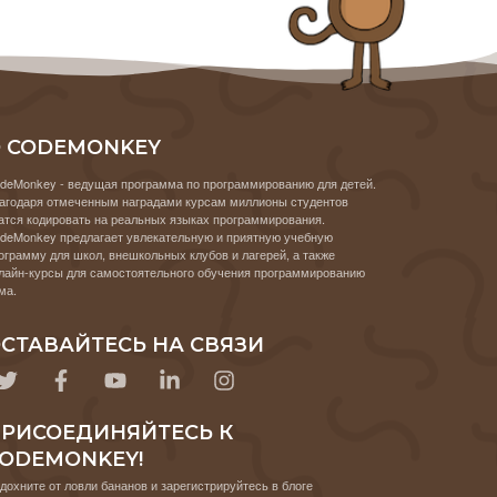
 CODEMONKEY
deMonkey - ведущая программа по программированию для детей.
агодаря отмеченным наградами курсам миллионы студентов
атся кодировать на реальных языках программирования.
deMonkey предлагает увлекательную и приятную учебную
ограмму для школ, внешкольных клубов и лагерей, а также
лайн-курсы для самостоятельного обучения программированию
ма.
СТАВАЙТЕСЬ НА СВЯЗИ
РИСОЕДИНЯЙТЕСЬ К
ODEMONKEY!
дохните от ловли бананов и зарегистрируйтесь в блоге