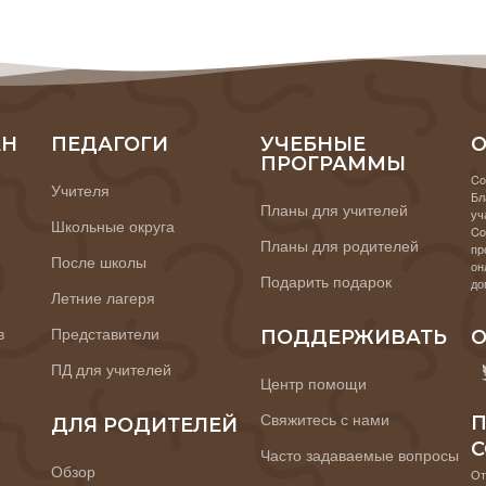
АН
ПЕДАГОГИ
УЧЕБНЫЕ
О
ПРОГРАММЫ
Co
Учителя
Бл
Планы для учителей
уч
Школьные округа
Co
Планы для родителей
пр
После школы
он
Подарить подарок
до
Летние лагеря
в
Представители
ПОДДЕРЖИВАТЬ
О
ПД для учителей
Центр помощи
Свяжитесь с нами
П
ДЛЯ РОДИТЕЛЕЙ
C
Часто задаваемые вопросы
Обзор
От