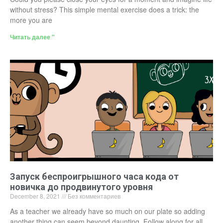
without stress? This simple mental exercise does a trick: the
more you are
Читать далее "
Запуск беспроигрышного часа кода от
новичка до продвинутого уровня
December 8, 2021
Без комментариев
As a teacher we already have so much on our plate so adding
another thing can seem beyond daunting. Follow along for all