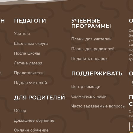
АН
ПЕДАГОГИ
УЧЕБНЫЕ
О
ПРОГРАММЫ
Co
Учителя
Бл
Планы для учителей
уч
Школьные округа
Co
Планы для родителей
пр
После школы
он
Подарить подарок
до
Летние лагеря
в
Представители
ПОДДЕРЖИВАТЬ
О
ПД для учителей
Центр помощи
Свяжитесь с нами
П
ДЛЯ РОДИТЕЛЕЙ
C
Часто задаваемые вопросы
Обзор
От
Co
Домашнее обучение
Онлайн обучение