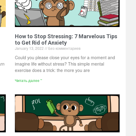
How to Stop Stressing: 7 Marvelous Tips
to Get Rid of Anxiety
January 13, 2022
Без комментариев
Could you please close your eyes for a moment and
arn
imagine life without stress? This simple mental
exercise does a trick: the more you are
Читать далее "