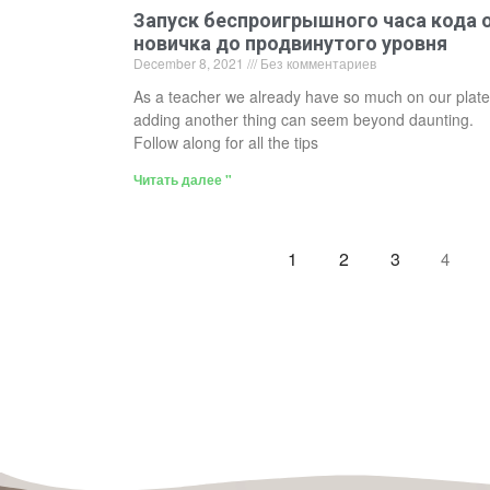
Запуск беспроигрышного часа кода 
новичка до продвинутого уровня
December 8, 2021
Без комментариев
As a teacher we already have so much on our plate
adding another thing can seem beyond daunting.
Follow along for all the tips
Читать далее "
1
2
3
4