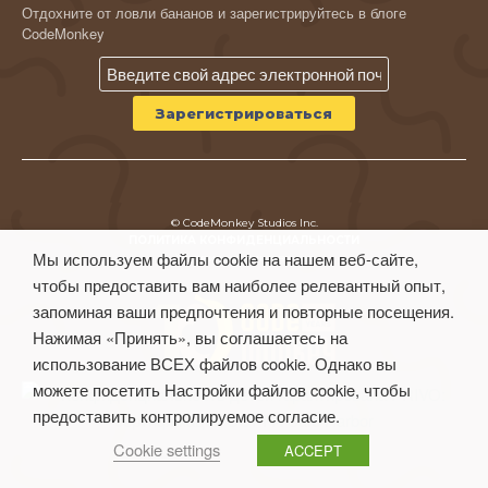
Отдохните от ловли бананов и зарегистрируйтесь в блоге
CodeMonkey
© CodeMonkey Studios Inc.
ПОЛИТИКА КОНФИДЕНЦИАЛЬНОСТИ
Мы используем файлы cookie на нашем веб-сайте,
Условия использования
чтобы предоставить вам наиболее релевантный опыт,
запоминая ваши предпочтения и повторные посещения.
Нажимая «Принять», вы соглашаетесь на
использование ВСЕХ файлов cookie. Однако вы
можете посетить Настройки файлов cookie, чтобы
предоставить контролируемое согласие.
Cookie settings
ACCEPT