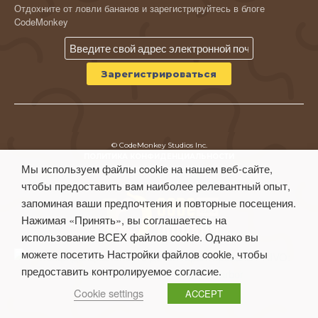
Отдохните от ловли бананов и зарегистрируйтесь в блоге
CodeMonkey
© CodeMonkey Studios Inc.
ПОЛИТИКА КОНФИДЕНЦИАЛЬНОСТИ
Мы используем файлы cookie на нашем веб-сайте,
Условия использования
чтобы предоставить вам наиболее релевантный опыт,
запоминая ваши предпочтения и повторные посещения.
Нажимая «Принять», вы соглашаетесь на
использование ВСЕХ файлов cookie. Однако вы
можете посетить Настройки файлов cookie, чтобы
предоставить контролируемое согласие.
Cookie settings
ACCEPT