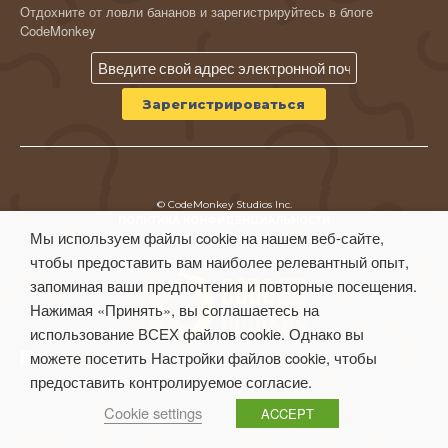
Отдохните от ловли бананов и зарегистрируйтесь в блоге
CodeMonkey
© CodeMonkey Studios Inc.
ПОЛИТИКА КОНФИДЕНЦИАЛЬНОСТИ
Мы используем файлы cookie на нашем веб-сайте,
Условия использования
чтобы предоставить вам наиболее релевантный опыт,
запоминая ваши предпочтения и повторные посещения.
Нажимая «Принять», вы соглашаетесь на
использование ВСЕХ файлов cookie. Однако вы
можете посетить Настройки файлов cookie, чтобы
предоставить контролируемое согласие.
Cookie settings
ACCEPT