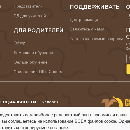
в
Представители
ПОДДЕРЖИВАТЬ
О
ПД для учителей
Центр помощи
Свяжитесь с нами
П
ДЛЯ РОДИТЕЛЕЙ
C
Часто задаваемые вопросы
Обзор
От
Co
Домашнее обучение
Онлайн обучение
Приложение Little Coders
ДЕНЦИАЛЬНОСТИ
|
Условия
редоставить вам наиболее релевантный опыт, запоминая ваши
 CodeMonkey Studios Ltd.
 вы соглашаетесь на использование ВСЕХ файлов cookie. Одна
ставить контролируемое согласие.