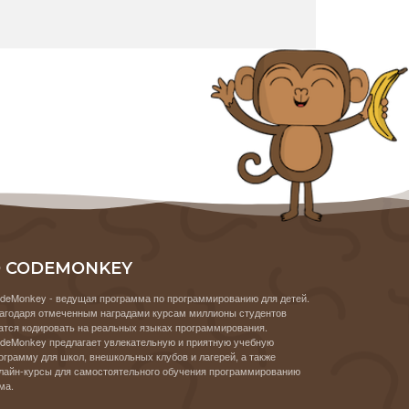
 CODEMONKEY
deMonkey - ведущая программа по программированию для детей.
агодаря отмеченным наградами курсам миллионы студентов
атся кодировать на реальных языках программирования.
deMonkey предлагает увлекательную и приятную учебную
ограмму для школ, внешкольных клубов и лагерей, а также
лайн-курсы для самостоятельного обучения программированию
ма.