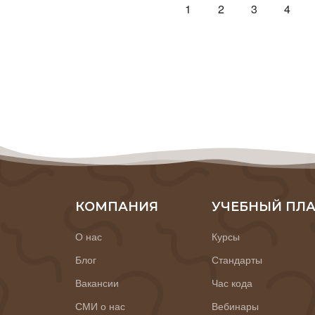
1
2
3
4
КОМПАНИЯ
УЧЕБНЫЙ ПЛ
О нас
Курсы
Блог
Стандарты
Вакансии
Час кода
СМИ о нас
Вебинары