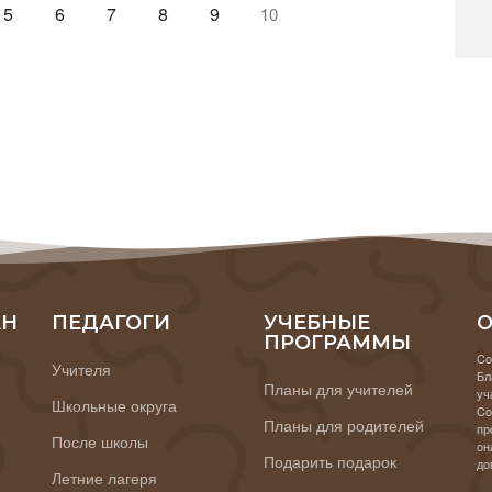
5
6
7
8
9
10
АН
ПЕДАГОГИ
УЧЕБНЫЕ
О
ПРОГРАММЫ
Co
Учителя
Бл
Планы для учителей
уч
Школьные округа
Co
Планы для родителей
пр
После школы
он
Подарить подарок
до
Летние лагеря