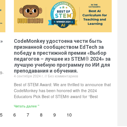
а»
CodeMonkey удостоена чести быть
признанной сообществом EdTech за
победу в престижной премии «Выбор
педагогов – лучшее из STEM® 2024» за
лучшую учебную программу по ИИ для
преподавания и обучения.
9-
4 сентября 2024 г.
Без комментариев
Best of STEM Award: We are thrilled to announce that
CodeMonkey has been honored with the 2024
Educators Pick Best of STEM® award for “Best
Читать далее "
5
6
7
8
9
10