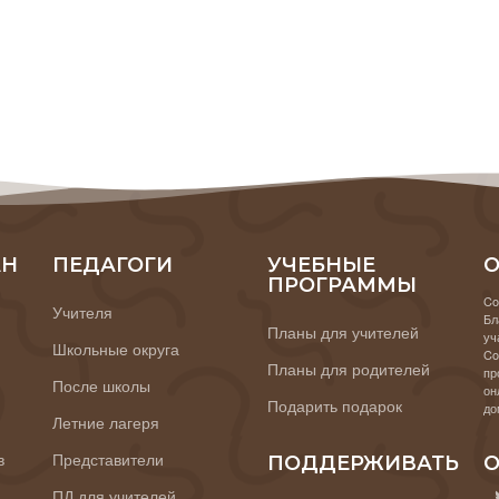
АН
ПЕДАГОГИ
УЧЕБНЫЕ
О
ПРОГРАММЫ
Co
Учителя
Бл
Планы для учителей
уч
Школьные округа
Co
Планы для родителей
пр
После школы
он
Подарить подарок
до
Летние лагеря
в
Представители
ПОДДЕРЖИВАТЬ
О
ПД для учителей