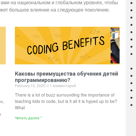
гами на национальном и глобальном уровнях, чтобы
ажет большое влияние на следующее поколение.
Каковы преимущества обучения детей
программированию?
February 15, 2025
1 комментарий
There is a lot of buzz surrounding the importance of
х,
teaching kids to code, but is it all it is hyped up to be?
What
я
Читать далее "