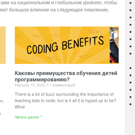
гами на национальном и глобальном уровнях, чтобы
ажет большое влияние на следующее поколение.
Каковы преимущества обучения детей
программированию?
February 15, 2025
1 комментарий
There is a lot of buzz surrounding the importance of
х,
teaching kids to code, but is it all it is hyped up to be?
What
я
Читать далее "