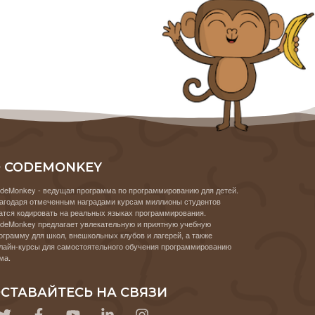
 CODEMONKEY
deMonkey - ведущая программа по программированию для детей.
агодаря отмеченным наградами курсам миллионы студентов
атся кодировать на реальных языках программирования.
deMonkey предлагает увлекательную и приятную учебную
ограмму для школ, внешкольных клубов и лагерей, а также
лайн-курсы для самостоятельного обучения программированию
ма.
СТАВАЙТЕСЬ НА СВЯЗИ