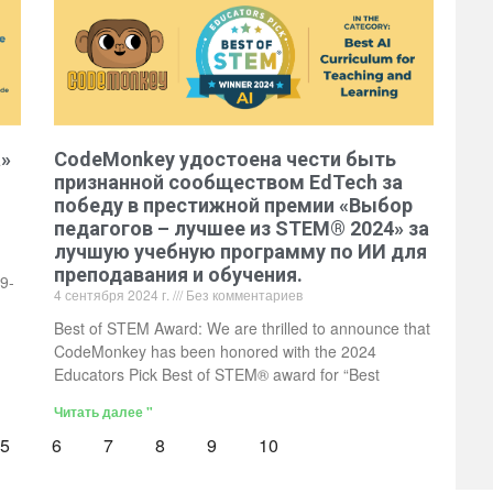
а»
CodeMonkey удостоена чести быть
признанной сообществом EdTech за
победу в престижной премии «Выбор
педагогов – лучшее из STEM® 2024» за
лучшую учебную программу по ИИ для
преподавания и обучения.
9-
4 сентября 2024 г.
Без комментариев
Best of STEM Award: We are thrilled to announce that
CodeMonkey has been honored with the 2024
Educators Pick Best of STEM® award for “Best
Читать далее "
5
6
7
8
9
10