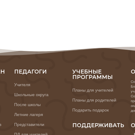
АН
ПЕДАГОГИ
УЧЕБНЫЕ
О
ПРОГРАММЫ
Co
Учителя
Бл
Планы для учителей
уч
Школьные округа
Co
Планы для родителей
пр
После школы
он
Подарить подарок
до
Летние лагеря
в
Представители
ПОДДЕРЖИВАТЬ
О
ПД для учителей