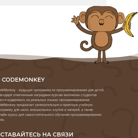
 CODEMONKEY
deMonkey - ведущая программа по программированию для детей.
агодаря отмеченным наградами курсам миллионы студентов
атся кодировать на реальных языках программирования.
deMonkey предлагает увлекательную и приятную учебную
ограмму для школ, внешкольных клубов и лагерей, а также
лайн-курсы для самостоятельного обучения программированию
ма.
СТАВАЙТЕСЬ НА СВЯЗИ