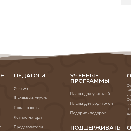
АН
ПЕДАГОГИ
УЧЕБНЫЕ
О
ПРОГРАММЫ
Co
Учителя
Бл
Планы для учителей
уч
Школьные округа
Co
Планы для родителей
пр
После школы
он
Подарить подарок
до
Летние лагеря
в
Представители
ПОДДЕРЖИВАТЬ
О