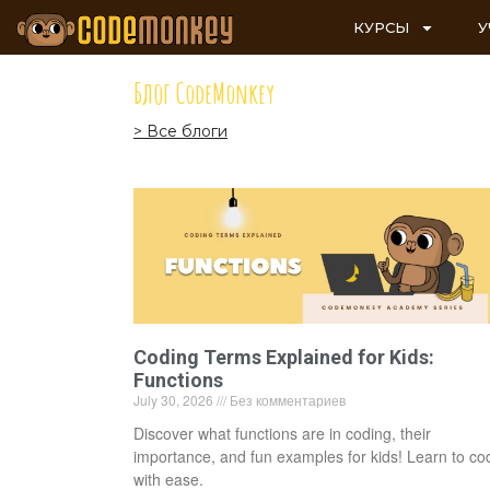
КУРСЫ
У
Блог CodeMonkey
> Все блоги
Coding Terms Explained for Kids:
Functions
July 30, 2026
Без комментариев
Discover what functions are in coding, their
importance, and fun examples for kids! Learn to co
with ease.