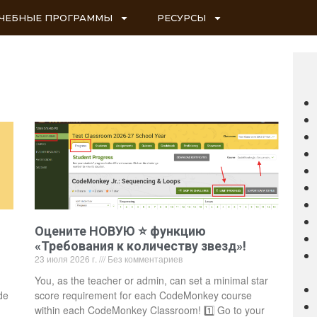
ЧЕБНЫЕ ПРОГРАММЫ
РЕСУРСЫ
Оцените НОВУЮ ⭐ функцию
«Требования к количеству звезд»!
23 июля 2026 г.
Без комментариев
You, as the teacher or admin, can set a minimal star
de
score requirement for each CodeMonkey course
within each CodeMonkey Classroom! 1️⃣ Go to your