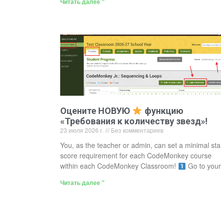
Читать далее "
Оцените НОВУЮ
функцию
«Требования к количеству звезд»!
23 июля 2026 г.
Без комментариев
You, as the teacher or admin, can set a minimal sta
score requirement for each CodeMonkey course
within each CodeMonkey Classroom!
Go to your
Читать далее "