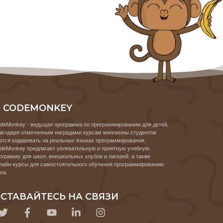
 CODEMONKEY
deMonkey - ведущая программа по программированию для детей.
агодаря отмеченным наградами курсам миллионы студентов
атся кодировать на реальных языках программирования.
deMonkey предлагает увлекательную и приятную учебную
ограмму для школ, внешкольных клубов и лагерей, а также
лайн-курсы для самостоятельного обучения программированию
ма.
СТАВАЙТЕСЬ НА СВЯЗИ