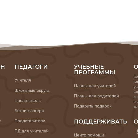
АН
ПЕДАГОГИ
УЧЕБНЫЕ
О
ПРОГРАММЫ
Co
Учителя
Бл
Планы для учителей
уч
Школьные округа
Co
Планы для родителей
пр
После школы
он
Подарить подарок
до
Летние лагеря
в
Представители
ПОДДЕРЖИВАТЬ
О
ПД для учителей
Центр помощи