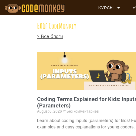
КУРСЫ
У
Блог CodeMonkey
> Все блоги
Coding Terms Explained for Kids: Input
(Parameters)
August 6, 2026
Без комментариев
Learn about coding inputs (parameters) for kids! F
examples and easy explanations for young coders.