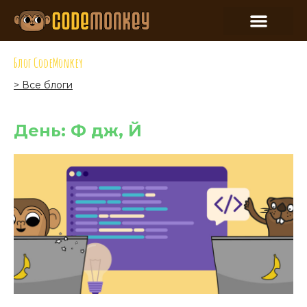
Блог CodeMonkey
> Все блоги
День: Ф дж, Й