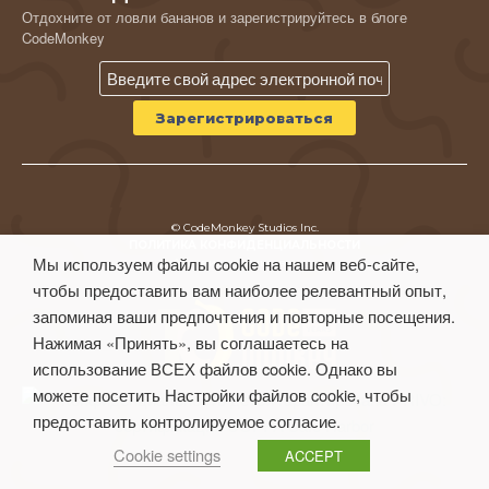
Отдохните от ловли бананов и зарегистрируйтесь в блоге
CodeMonkey
© CodeMonkey Studios Inc.
ПОЛИТИКА КОНФИДЕНЦИАЛЬНОСТИ
Мы используем файлы cookie на нашем веб-сайте,
Условия использования
чтобы предоставить вам наиболее релевантный опыт,
запоминая ваши предпочтения и повторные посещения.
Нажимая «Принять», вы соглашаетесь на
использование ВСЕХ файлов cookie. Однако вы
можете посетить Настройки файлов cookie, чтобы
предоставить контролируемое согласие.
Cookie settings
ACCEPT