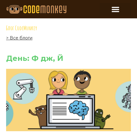
Блог CodeMonkey
> Все блоги
День: Ф дж, Й