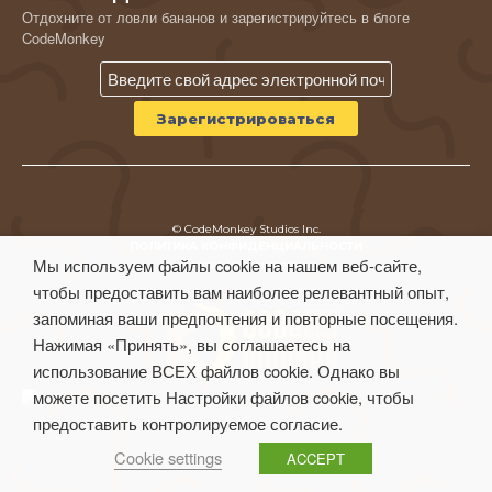
Отдохните от ловли бананов и зарегистрируйтесь в блоге
CodeMonkey
© CodeMonkey Studios Inc.
ПОЛИТИКА КОНФИДЕНЦИАЛЬНОСТИ
Мы используем файлы cookie на нашем веб-сайте,
Условия использования
чтобы предоставить вам наиболее релевантный опыт,
запоминая ваши предпочтения и повторные посещения.
Нажимая «Принять», вы соглашаетесь на
использование ВСЕХ файлов cookie. Однако вы
можете посетить Настройки файлов cookie, чтобы
предоставить контролируемое согласие.
Cookie settings
ACCEPT