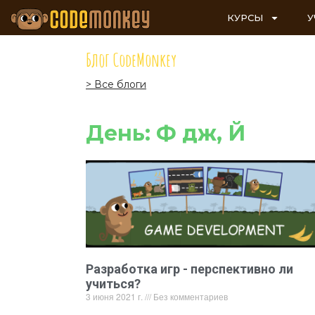
КУРСЫ
У
Блог CodeMonkey
> Все блоги
День: Ф дж, Й
Разработка игр - перспективно ли
учиться?
3 июня 2021 г.
Без комментариев