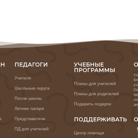
АН
ПЕДАГОГИ
УЧЕБНЫЕ
О
ПРОГРАММЫ
Co
Учителя
Бл
Планы для учителей
уч
Школьные округа
Co
Планы для родителей
пр
После школы
он
Подарить подарок
до
Летние лагеря
в
Представители
ПОДДЕРЖИВАТЬ
О
ПД для учителей
Центр помощи