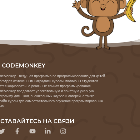
 CODEMONKEY
deMonkey - ведущая программа по программированию для детей.
агодаря отмеченным наградами курсам миллионы студентов
атся кодировать на реальных языках программирования.
deMonkey предлагает увлекательную и приятную учебную
ограмму для школ, внешкольных клубов и лагерей, а также
лайн-курсы для самостоятельного обучения программированию
ма.
СТАВАЙТЕСЬ НА СВЯЗИ