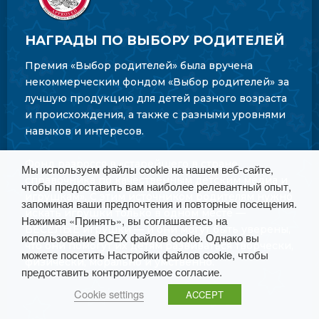
НАГРАДЫ ПО ВЫБОРУ РОДИТЕЛЕЙ
Премия «Выбор родителей» была вручена
некоммерческим фондом «Выбор родителей» за
лучшую продукцию для детей разного возраста
и происхождения, а также с разными уровнями
навыков и интересов.
Фонд разросся в «старейшего в стране
Мы используем файлы cookie на нашем веб-сайте,
справочника по качественным детским медиа и
чтобы предоставить вам наиболее релевантный опыт,
игрушкам». С этим источником родителям нужно
запоминая ваши предпочтения и повторные посещения.
искать игрушки только в одном месте —
Нажимая «Принять», вы соглашаетесь на
ВЕСЕЛЫЕ игрушки — и они могут быть уверены,
использование ВСЕХ файлов cookie. Однако вы
что они помогут их детям развиваться творчески,
можете посетить Настройки файлов cookie, чтобы
физически, морально и умственно.
предоставить контролируемое согласие.
Cookie settings
ACCEPT