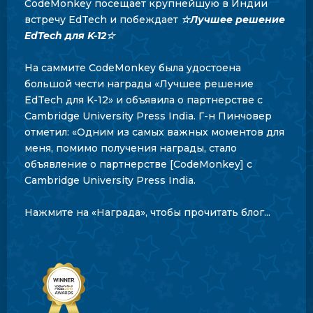
CodeMonkey посещает крупнейшую в Индии
встречу EdTech и побеждает
☆Лучшее решение
EdTech для K-12☆
На саммите CodeMonkey была удостоена
большой чести награды «Лучшее решение
EdTech для K-12» и объявила о партнерстве с
Cambridge University Press India. Г-н Пинчовер
отметил: «Одним из самых важных моментов для
меня, помимо получения награды, стало
объявление о партнерстве [CodeMonkey] с
Cambridge University Press India.
Нажмите на «Награда», чтобы прочитать блог...