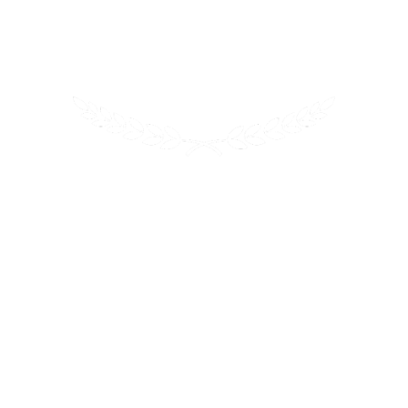
2024
Выбор родителей
Лучший в
Образовательная продукция
2024
Лучшее из STEM
Выбор педагогов
–
Лучшая программа обучения и
преподавания в области искусственного
интеллекта