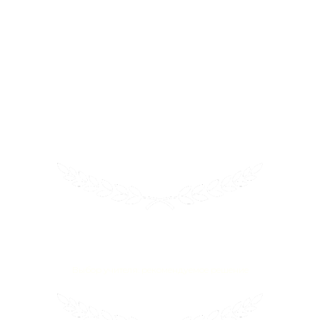
CodeMonkey — это веселая и образовательная
игровая среда, в которой дети учатся кодировать без
какого-либо предварительного опыта. После
завершения отмеченных наградами курсов
кодирования CodeMonkey дети смогут
ориентироваться в мире программирования с
чувством уверенности и достижения.
2021
Влияние EdTech
Выбор учителя: рекомендуемое решение