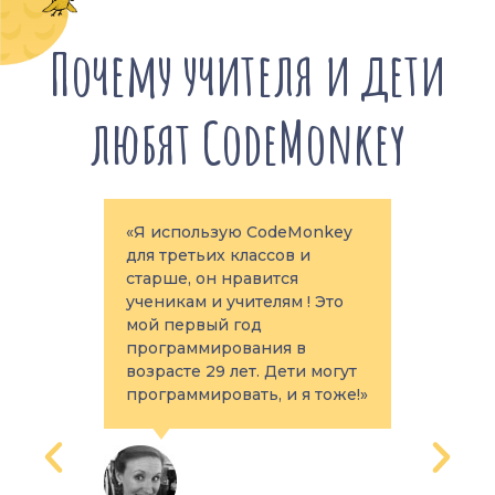
Почему учителя и дети
любят CodeMonkey
о
«Я использую CodeMonkey
«Ве
ание
для третьих классов и
мате
кую
старше, он нравится
отли
ученикам и учителям ! Это
пото
ть
мой первый год
мои
даже
программирования в
меня 
возрасте 29 лет. Дети могут
программировать, и я тоже!»
МИК 