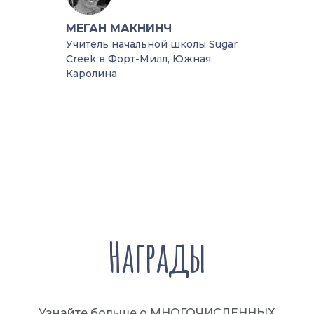
Учител
МЕГАН МАКНИНЧ
ИКТ, М
Учитель начальной школы Sugar
ия,
Creek в Форт-Милл, Южная
Каролина
Награды
Узнайте больше о МНОГОЧИСЛЕННЫХ