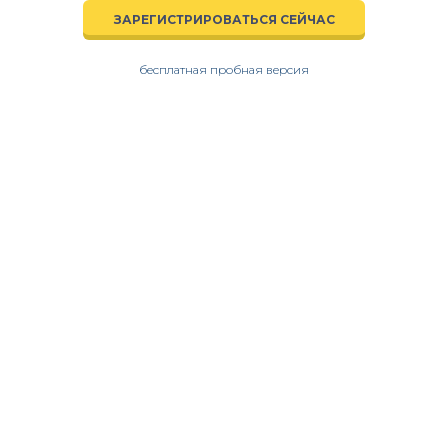
ЗАРЕГИСТРИРОВАТЬСЯ СЕЙЧАС
бесплатная пробная версия
Научите своих учеников
программировать в
кратчайшие сроки!