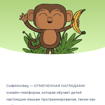
С
п
а
с
т
и
м
и
р
.
CodeMonkey — ОТМЕЧЕННАЯ НАГРАДАМИ
онлайн-платформа, которая обучает детей
настоящим языкам программирования, таким как