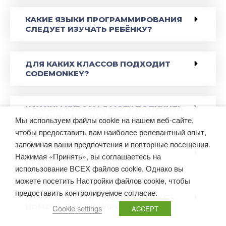
КАКИЕ ЯЗЫКИ ПРОГРАММИРОВАНИЯ
СЛЕДУЕТ ИЗУЧАТЬ РЕБЁНКУ?
ДЛЯ КАКИХ КЛАССОВ ПОДХОДИТ
CODEMONKEY?
К КАКИМ КУРСАМ Я МОГУ ПОЛУЧИТЬ
ДОСТУП В РАМКАХ ПРОБНОЙ ВЕРСИИ?
Мы используем файлы cookie на нашем веб-сайте,
чтобы предоставить вам наиболее релевантный опыт,
запоминая ваши предпочтения и повторные посещения.
ЗАЧЕМ УЧИТЬ ДЕТЕЙ
Нажимая «Принять», вы соглашаетесь на
ПРОГРАММИРОВАНИЮ?
использование ВСЕХ файлов cookie. Однако вы
можете посетить Настройки файлов cookie, чтобы
предоставить контролируемое согласие.
КАК ПРОГРАММИРОВАНИЕ МОЖЕТ
ПОМОЧЬ ВАШЕЙ КАРЬЕРЕ?
Cookie settings
ACCEPT