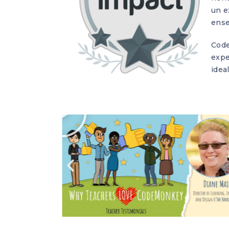
un e
ense
Code
expe
idea