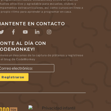
tudios atractivo y agradable para escuelas, clubes y
mpamentos extracurriculares, así como cursos en línea a
 propio ritmo para aprender a programar en casa.
ANTENTE EN CONTACTO
ONTE AL DÍA CON
CODEMONKEY!
mese un descanso de la captura de plátanos y regístrese
 el blog de CodeMonkey