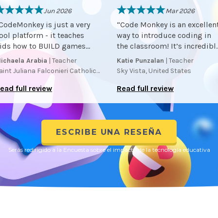
Jun 2026
Mar 2026
CodeMonkey is just a very
“
Code Monkey is an excellen
ool platform - it teaches
way to introduce coding in
ids how to BUILD games
the classroom! It’s incredibl
nstead of just how to PLAY
user-friendly, even for those
ichaela Arabia
| Teacher
Katie Punzalan
| Teacher
ames.
”
with no prior coding
aint Juliana Falconieri Catholic
Sky Vista, United States
experience. I especially
School, United States
ead full review
Read full review
appreciate how it turns
learning into a game. My
students stay engaged while
building valuable skills. It’s
fun and effective way to mak
ESCRIBE UNA RESEÑA
coding accessible for
Serás redirigido a la Encuesta sobre el impacto de la tecnología educativa
everyone.
”