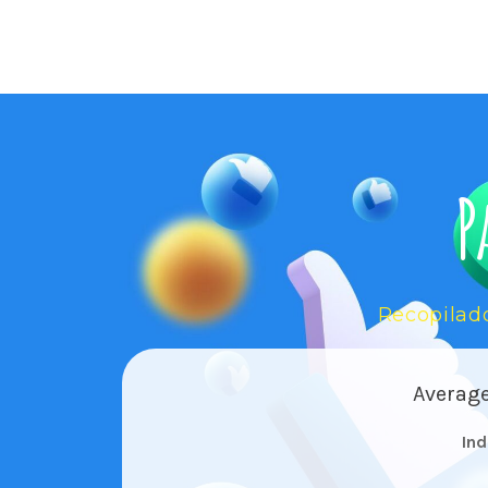
P
Recopilad
Average
In