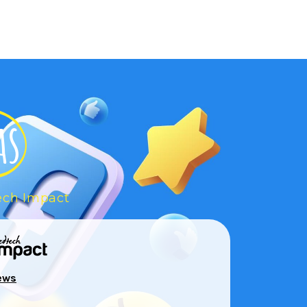
as
ech Impact
iews