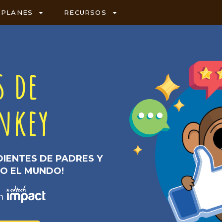
PLANES
RECURSOS
s de
nkey
IENTES DE PADRES Y
O EL MUNDO!
n