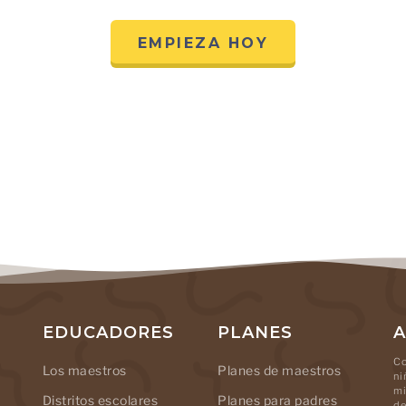
EMPIEZA HOY
EDUCADORES
PLANES
A
Co
Los maestros
Planes de maestros
ni
mi
Distritos escolares
Planes para padres
de