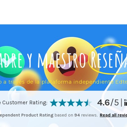
adre y maestro
Reseñ
o a través de la plataforma independiente Edt
4.6
/5
|
 Customer Rating:
dependent Product Rating
based on
94
reviews.
Read all rev