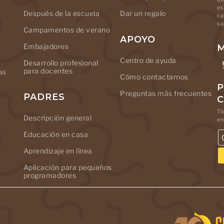
es
Después de la escuela
Dar un regalo
ca
su
Campamentos de verano
APOYO
Embajadores
M
Centro de ayuda
Desarrollo profesional
para docentes
as
Cómo contactarnos
P
Preguntas más frecuentes
PADRES
Tó
Descripción general
en
Educación en casa
Aprendizaje en línea
Aplicación para pequeños
programadores