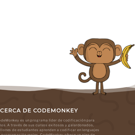
CERCA DE CODEMONKEY
deMonkey es un programa líder de codificación para
ños. A través de sus cursos exitosos y galardonados,
llones de estudiantes aprenden a codificar en lenguajes
 programación reales. CodeMonkey ofrece un plan de