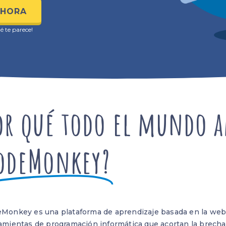
AHORA
é te parece!
or qué todo el mundo 
odeMonkey?
Monkey es una plataforma de aprendizaje basada en la web 
amientas de programación informática que acortan la brecha 