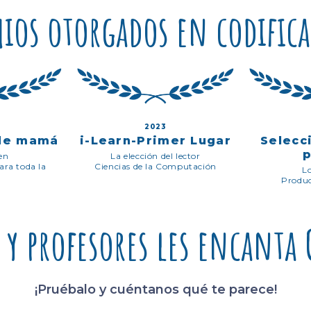
ios otorgados en codific
2023
 de mamá
i-Learn-Primer Lugar
Selecc
en
La elección del lector
ara toda la
Ciencias de la Computación
L
Produc
s y profesores les encant
¡Pruébalo y cuéntanos qué te parece!