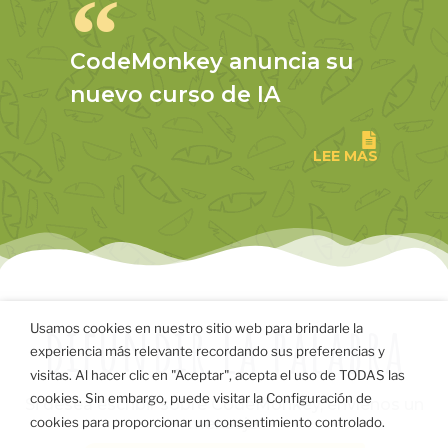
CodeMonkey anuncia su
nuevo curso de IA
LEE MAS
difundir la palabra
Usamos cookies en nuestro sitio web para brindarle la
experiencia más relevante recordando sus preferencias y
visitas. Al hacer clic en "Aceptar", acepta el uso de TODAS las
cookies. Sin embargo, puede visitar la Configuración de
Si desea escribir sobre CodeMonkey, envíenos un
mensaje.
cookies para proporcionar un consentimiento controlado.