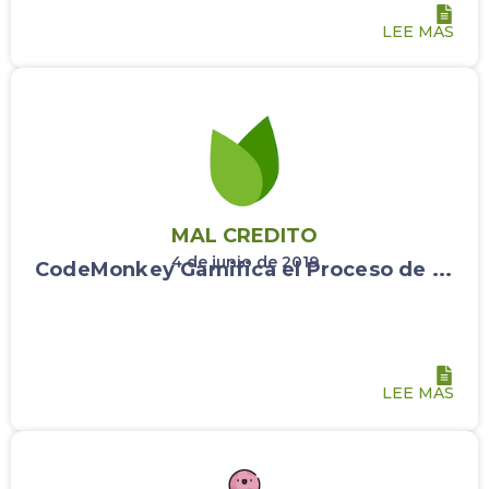
LEE MAS
MAL CREDITO
4 de junio de 2019
CodeMonkey Gamifica el Proceso de ...
LEE MAS