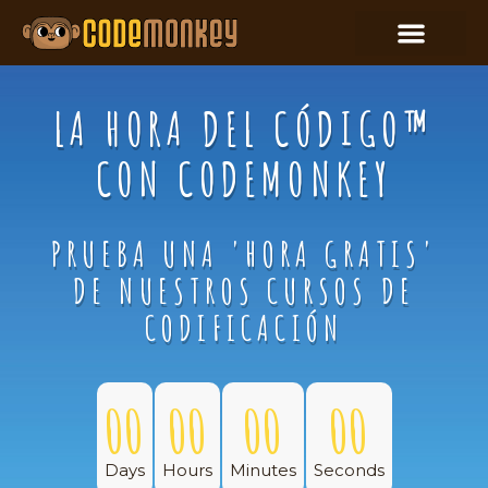
LA HORA DEL CÓDIGO™
CON CODEMONKEY
PRUEBA UNA 'HORA GRATIS'
DE NUESTROS CURSOS DE
CODIFICACIÓN
00
00
00
00
Days
Hours
Minutes
Seconds