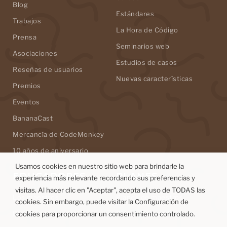
Blog
Estándares
Trabajos
La Hora de Código
Prensa
Seminarios web
Asociaciones
Estudios de casos
Reseñas de usuarios
Nuevas características
Premios
Eventos
BananaCast
Mercancía de CodeMonkey
10 años de aniversario
Usamos cookies en nuestro sitio web para brindarle la
EDUCADORES
PLANES
experiencia más relevante recordando sus preferencias y
visitas. Al hacer clic en "Aceptar", acepta el uso de TODAS las
Los maestros
Planes de maestros
cookies. Sin embargo, puede visitar la Configuración de
Distritos escolares
Planes para padres
cookies para proporcionar un consentimiento controlado.