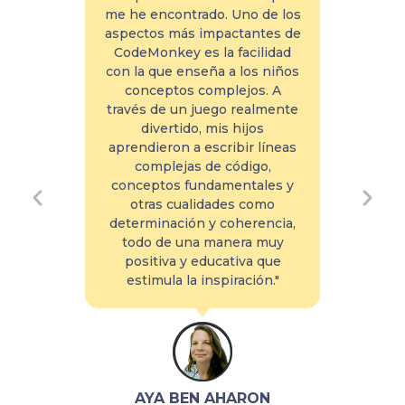
. De
me he encontrado. Uno de los
pro
vas
aspectos más impactantes de
muy 
e el
CodeMonkey es la facilidad
con la que enseña a los niños
Ade
s
conceptos complejos. A
d
cra
través de un juego realmente
apre
e de
divertido, mis hijos
me 
n
aprendieron a escribir líneas
pa
najes
complejas de código,
sus 
e
conceptos fundamentales y
s y
otras cualidades como
o,
determinación y coherencia,
que
todo de una manera muy
a una
positiva y educativa que
A mis
estimula la inspiración."
ta
AYA BEN AHARON