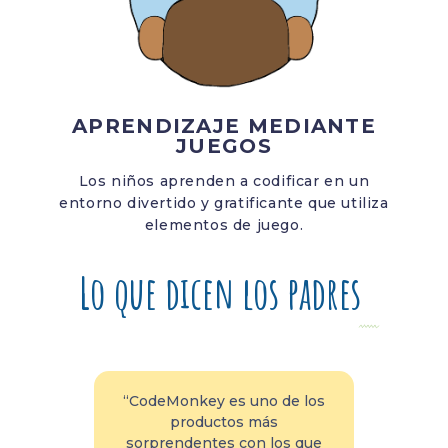
APRENDIZAJE MEDIANTE
JUEGOS
Los niños aprenden a codificar en un
entorno divertido y gratificante que utiliza
elementos de juego.
Lo que dicen los padres
“CodeMonkey es uno de los
“C
s
productos más
exc
mis
sorprendentes con los que
apre