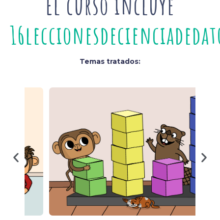
El curso incluye
1
6
l
e
c
c
i
o
n
e
s
d
e
c
i
e
n
c
i
a
d
e
d
a
Temas tratados: