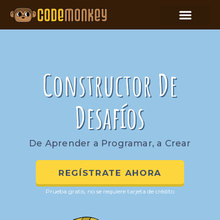
Constructor De
Desafíos
De Aprender a Programar, a Crear
REGÍSTRATE AHORA
Prueba gratis, no se requiere tarjeta de crédito