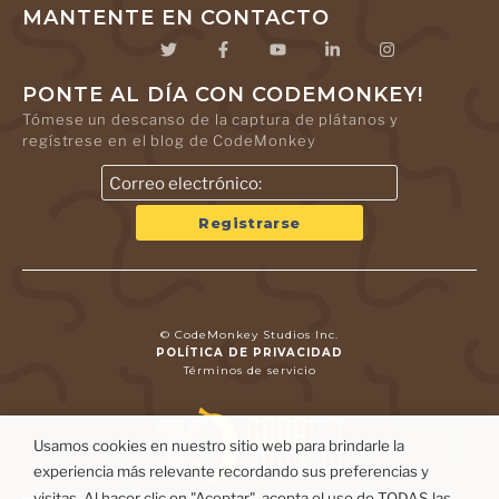
MANTENTE EN CONTACTO
PONTE AL DÍA CON CODEMONKEY!
Tómese un descanso de la captura de plátanos y
regístrese en el blog de CodeMonkey
© CodeMonkey Studios Inc.
POLÍTICA DE PRIVACIDAD
Términos de servicio
Usamos cookies en nuestro sitio web para brindarle la
experiencia más relevante recordando sus preferencias y
visitas. Al hacer clic en "Aceptar", acepta el uso de TODAS las