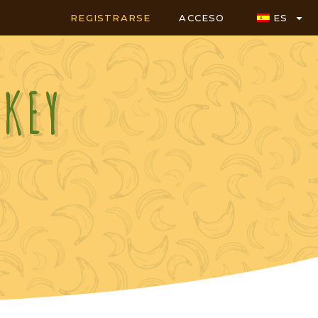
REGISTRARSE
ACCESO
ES
NKEY