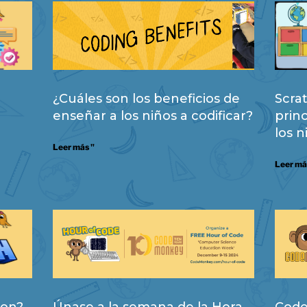
¿Cuáles son los beneficios de
Scra
enseñar a los niños a codificar?
prin
los n
Leer más "
Leer má