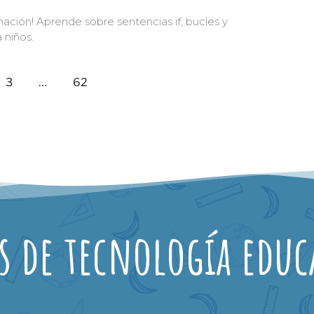
amación! Aprende sobre sentencias if, bucles y
 niños.
3
…
62
s de tecnología educ