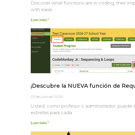
Discover what functions are in coding, their im
with ease.
Leer más "
¡Descubre la NUEVA función de Requi
23 de julio de 2026
Usted, como profesor o administrador, puede 
estrellas para cada
Leer más "