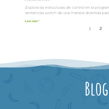
¡Explora las estructuras de control en la progr
sentencias switch de una manera divertida para
Leer más "
2
1
Blog