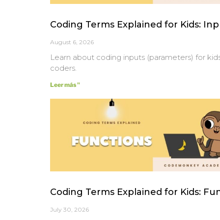
Coding Terms Explained for Kids: In
August 6, 2026
Learn about coding inputs (parameters) for ki
coders.
Leer más "
Coding Terms Explained for Kids: Fu
July 30, 2026