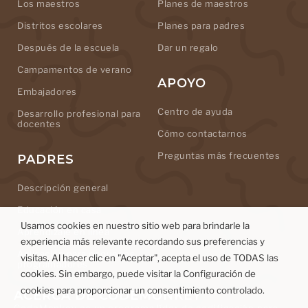
Los maestros
Planes de maestros
Distritos escolares
Planes para padres
Después de la escuela
Dar un regalo
Campamentos de verano
APOYO
Embajadores
Centro de ayuda
Desarrollo profesional para
docentes
Cómo contactarnos
Preguntas más frecuentes
PADRES
Descripción general
Educación en casa
Usamos cookies en nuestro sitio web para brindarle la
Aprendizaje en línea
experiencia más relevante recordando sus preferencias y
Aplicación para pequeños
visitas. Al hacer clic en "Aceptar", acepta el uso de TODAS las
programadores
cookies. Sin embargo, puede visitar la Configuración de
cookies para proporcionar un consentimiento controlado.
ACERCA DE CODEMONKEY
CodeMonkey es un programa líder de codificación para