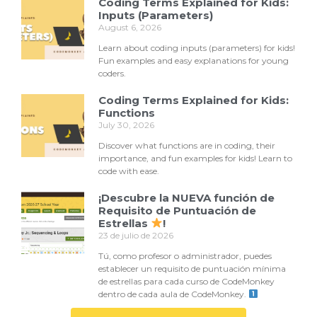
Coding Terms Explained for Kids:
Inputs (Parameters)
August 6, 2026
Learn about coding inputs (parameters) for kids!
Fun examples and easy explanations for young
coders.
Coding Terms Explained for Kids:
Functions
July 30, 2026
Discover what functions are in coding, their
importance, and fun examples for kids! Learn to
code with ease.
¡Descubre la NUEVA función de
Requisito de Puntuación de
Estrellas
!
23 de julio de 2026
Tú, como profesor o administrador, puedes
establecer un requisito de puntuación mínima
de estrellas para cada curso de CodeMonkey
dentro de cada aula de CodeMonkey.