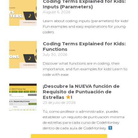
Coding Terms Explained for Kids:
Inputs (Parameters)
August 6, 2026
Learn about coding inputs (parameters) for kids!
Fun examples and easy explanations for young
coders.
Coding Terms Explained for Kids:
Functions
July 30, 2026
Discover what functions are in coding, their
importance, and fun examples for kids! Learn to
code with ease.
¡Descubre la NUEVA función de
Requisito de Puntuación de
Estrellas
!
23 de julio de 2026
Tú, como profesor o administrador, puedes
establecer un requisito de puntuación mínima
de estrellas para cada curso de CodeMonkey
dentro de cada aula de CodeMonkey.