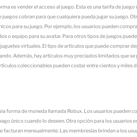
orma es vender el acceso al juego. Esta es una tarifa de juego 
 juegos cobran para que cualquiera pueda jugar su juego. Ot
nicos para su juego. Por ejemplo, los usuarios pueden compra
dos o equipo para su avatar. Para otros tipos de juegos pued
juguetes virtuales. El tipo de artículos que puede comprar de
gando. Además, hay artículos muy preciados limitados que s
rtículos coleccionables pueden costar entre cientos y miles d
opia forma de moneda llamada Robux. Los usuarios pueden 
pago único cuando lo deseen. Otra opción para los usuarios 
 facturan mensualmente. Las membresías brindan a los usua