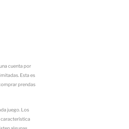
una cuenta por
imitadas. Esta es
a comprar prendas
ada juego. Los
 característica
isten algunas