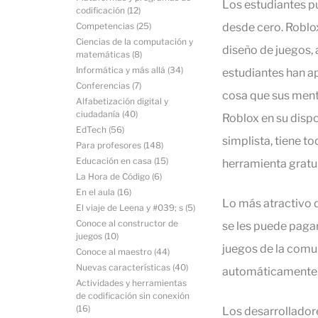
Los estudiantes p
codificación
(12)
Competencias
(25)
desde cero. Roblo
Ciencias de la computación y
diseño de juegos, 
matemáticas
(8)
Informática y más allá
(34)
estudiantes han a
Conferencias
(7)
cosa que sus ment
Alfabetización digital y
ciudadanía
(40)
Roblox en su disp
EdTech
(56)
simplista, tiene t
Para profesores
(148)
Educación en casa
(15)
herramienta gratu
La Hora de Código
(6)
En el aula
(16)
Lo más atractivo 
El viaje de Leena y #039; s
(5)
Conoce al constructor de
se les puede pagar
juegos
(10)
juegos de la comun
Conoce al maestro
(44)
Nuevas características
(40)
automáticamente e
Actividades y herramientas
de codificación sin conexión
(16)
Los desarrollador