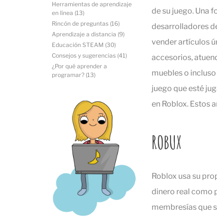
Herramientas de aprendizaje
de su juego. Una f
en línea
(13)
Rincón de preguntas
(16)
desarrolladores de
Aprendizaje a distancia
(9)
vender artículos ú
Educación STEAM
(30)
Consejos y sugerencias
(41)
accesorios, atuen
¿Por qué aprender a
muebles o incluso 
programar?
(13)
juego que esté ju
en Roblox. Estos a
ROBUX
Roblox usa su pr
dinero real como 
membresías que se