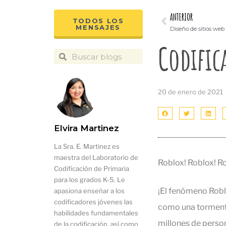
ANTERIOR
TODOS LOS
MENSAJES
Codific
20 de enero de 2021
Elvira Martinez
La Sra. E. Martinez es
maestra del Laboratorio de
Roblox! Roblox! Ro
Codificación de Primaria
para los grados K-5. Le
¡El fenómeno Roblo
apasiona enseñar a los
codificadores jóvenes las
como una tormenta
habilidades fundamentales
millones de perso
de la codificación, así como