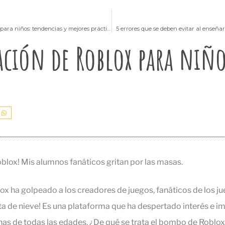
Diseño de sitios web para niños: tendencias y mejores prácticas
5 errores que se deben evitar al enseñar 
ación de Roblox para niñ
blox! Mis alumnos fanáticos gritan por las masas.
x ha golpeado a los creadores de juegos, fanáticos de los j
 de nieve! Es una plataforma que ha despertado interés e i
nas de todas las edades. ¿De qué se trata el bombo de Roblox