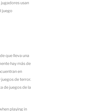
s jugadores usan
l juego
de que lleva una
mente hay más de
ncuentran en
juegos de terror.
ca de juegos de la
when playing in