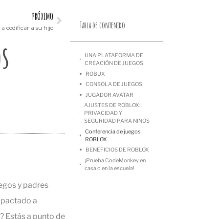
PRÓXIMO
Tabla de contenido
a codificar a su hijo
os
UNA PLATAFORMA DE
CREACIÓN DE JUEGOS
ROBUX
CONSOLA DE JUEGOS
JUGADOR AVATAR
AJUSTES DE ROBLOX:
PRIVACIDAD Y
SEGURIDAD PARA NIÑOS
Conferencia de juegos
ROBLOX
BENEFICIOS DE ROBLOX
¡Prueba CodeMonkey en
casa o en la escuela!
uegos y padres
mpactado a
? Estás a punto de