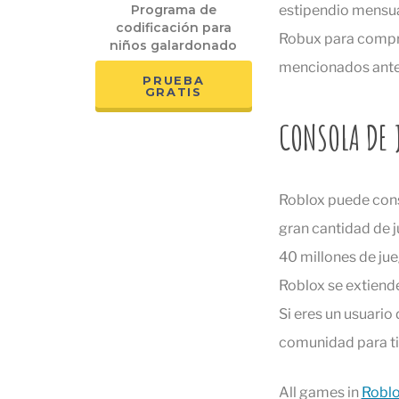
estipendio mensual
Programa de
codificación para
Robux para comprar
niños galardonado
mencionados ante
PRUEBA
GRATIS
CONSOLA DE 
Roblox puede cons
gran cantidad de 
40 millones de jue
Roblox se extiende
Si eres un usuario
comunidad para ti
All games in
Robl