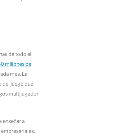
nas de todo el
0 millones de
cada mes. La
o del juego que
egos multijugador
a enseñar a
s empresariales.