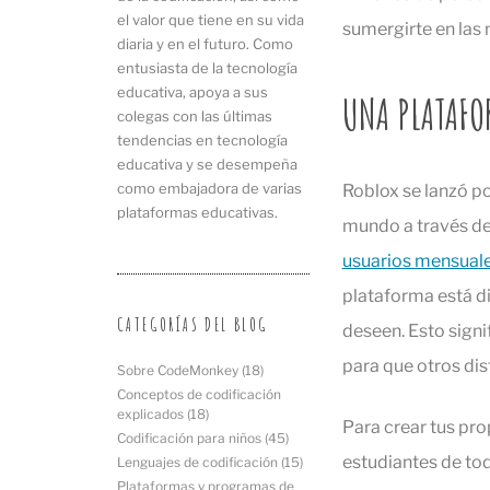
el valor que tiene en su vida
sumergirte en las 
diaria y en el futuro. Como
entusiasta de la tecnología
educativa, apoya a sus
UNA PLATAFO
colegas con las últimas
tendencias en tecnología
educativa y se desempeña
como embajadora de varias
Roblox se lanzó po
plataformas educativas.
mundo a través de
usuarios mensual
plataforma está di
CATEGORÍAS DEL BLOG
deseen. Esto signi
para que otros dis
Sobre CodeMonkey
(18)
Conceptos de codificación
explicados
(18)
Para crear tus pro
Codificación para niños
(45)
estudiantes de tod
Lenguajes de codificación
(15)
Plataformas y programas de