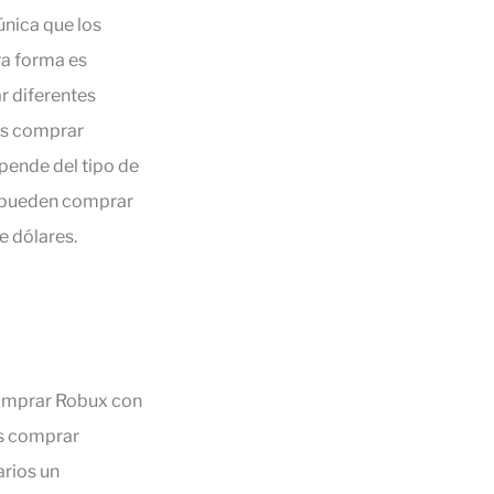
única que los
ra forma es
r diferentes
es comprar
pende del tipo de
e pueden comprar
e dólares.
comprar Robux con
es comprar
rios un