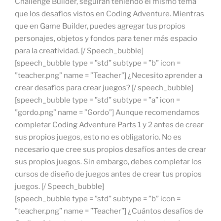
Challenge Builder, seguirán teniendo el mismo tema
que los desafíos vistos en Coding Adventure. Mientras
que en Game Builder, puedes agregar tus propios
personajes, objetos y fondos para tener más espacio
para la creatividad. [/ Speech_bubble]
[speech_bubble type = ”std” subtype = ”b” icon =
”teacher.png” name = ”Teacher”] ¿Necesito aprender a
crear desafíos para crear juegos? [/ speech_bubble]
[speech_bubble type = ”std” subtype = ”a” icon =
”gordo.png” name = ”Gordo”] Aunque recomendamos
completar Coding Adventure Parts 1 y 2 antes de crear
sus propios juegos, esto no es obligatorio. No es
necesario que cree sus propios desafíos antes de crear
sus propios juegos. Sin embargo, debes completar los
cursos de diseño de juegos antes de crear tus propios
juegos. [/ Speech_bubble]
[speech_bubble type = ”std” subtype = ”b” icon =
”teacher.png” name = ”Teacher”] ¿Cuántos desafíos de