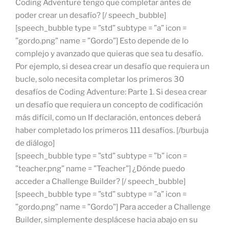
Coding Adventure tengo que completar antes de
poder crear un desafío? [/ speech_bubble]
[speech_bubble type = ”std” subtype = ”a” icon =
”gordo.png” name = ”Gordo”] Esto depende de lo
complejo y avanzado que quieras que sea tu desafío.
Por ejemplo, si desea crear un desafío que requiera un
bucle, solo necesita completar los primeros 30
desafíos de Coding Adventure: Parte 1. Si desea crear
un desafío que requiera un concepto de codificación
más difícil, como un If declaración, entonces deberá
haber completado los primeros 111 desafíos. [/burbuja
de diálogo]
[speech_bubble type = ”std” subtype = ”b” icon =
”teacher.png” name = ”Teacher”] ¿Dónde puedo
acceder a Challenge Builder? [/ speech_bubble]
[speech_bubble type = ”std” subtype = ”a” icon =
”gordo.png” name = ”Gordo”] Para acceder a Challenge
Builder, simplemente desplácese hacia abajo en su