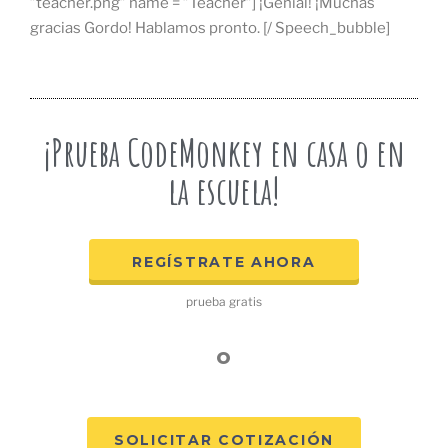
”teacher.png” name = ”Teacher”] ¡Genial! ¡Muchas
gracias Gordo! Hablamos pronto. [/ Speech_bubble]
¡Prueba CodeMonkey en casa o en
la escuela!
REGÍSTRATE AHORA
prueba gratis
o
SOLICITAR COTIZACIÓN