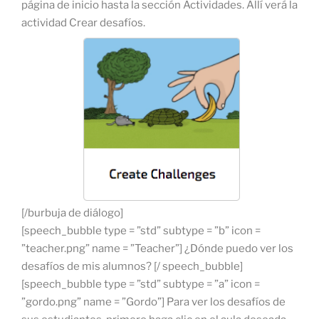
página de inicio hasta la sección Actividades. Allí verá la
actividad Crear desafíos.
[/burbuja de diálogo]
[speech_bubble type = ”std” subtype = ”b” icon =
”teacher.png” name = ”Teacher”] ¿Dónde puedo ver los
desafíos de mis alumnos? [/ speech_bubble]
[speech_bubble type = ”std” subtype = ”a” icon =
”gordo.png” name = ”Gordo”] Para ver los desafíos de