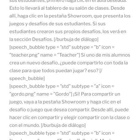
sus estudiantes, primero haga clic en el aula deseada.
Esto lo llevará al tablero de su salón de clases. Desde
allí, haga clic en la pestaña Showroom, que presenta los
juegos y desafíos de sus estudiantes. Si sus
estudiantes crearon sus propios desafíos, los verá en
la sección Desafíos. [/burbuja de diálogo]
[speech_bubble type = ”std” subtype = ”b” icon =
”teacher.png” name = ”Teacher”] Si uno de mis alumnos
crea un nuevo desafío, ¿puede compartirlo con toda la
clase para que todos puedan jugar? eso? [/
speech_bubble]
[speech_bubble type = ”std” subtype = ”a” icon =
”gordo.png” name = ”Gordo”] ¡Sí! Para compartir un
juego, vaya a la pestaña Showroom y haga clic en el
desafío o juego que desea compartir. Desde allí, puede
hacer clic en compartir y elegir compartir con la clase o
con el mundo. [/burbuja de diálogo]
[speech_bubble type = ”std” subtype = ”b” icon =