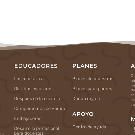
EDUCADORES
PLANES
A
Co
Los maestros
Planes de maestros
ni
mi
Distritos escolares
Planes para padres
de
es
Después de la escuela
Dar un regalo
ca
su
Campamentos de verano
APOYO
Embajadores
M
Centro de ayuda
Desarrollo profesional
para docentes
as