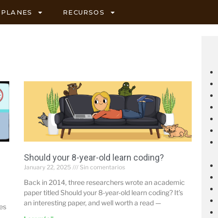
PLANES
RECURSOS
Should your 8-year-old learn coding?
January 22, 2025
Sin comentarios
Back in 2014, three researchers wrote an academic
paper titled Should your 8-year-old learn coding? It’s
an interesting paper, and well worth a read —
mes