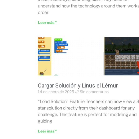
understand how the technology around them works
order
Leer más "
Cargar Solución y Linus el Lémur
14 de enero de 2025
Sin comentarios
“Load Solution” Feature Teachers can now view a 3
star solution directly from their dashboard for any
challenge. This feature is perfect for modeling and
guiding
Leer más "