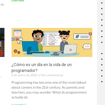
Leer más "
 in
¿Cómo es un día en la vida de un
programador?
2 de enero de 2025
Sin comentarios
-
Programming has become one of the most talked-
about careers in the 21st century. As parents and
teachers, you may wonder: What do programmers
actually do
Leer más "