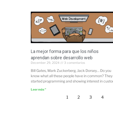
La mejor forma para que los niños
aprendan sobre desarrollo web
December 29, 2024
3 comentarios
Bill Gates, Mark Zuckerberg, Jack Dorsey… Do you
know what all these people have in common? They 
started programming and showing interest in cust
Leer más "
1
2
3
4