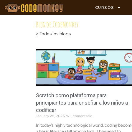
CURSOS
Blog de CodeMonkey
> Todos los blogs
Scratch como plataforma para
principiantes para enseñar a los niños a
codificar
January 28, 2025
1 comentario
In today’s highly technological world, coding beco
a basic literacy skill among kids. They need to