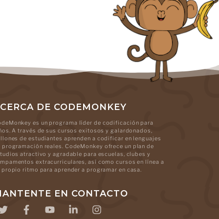
CERCA DE CODEMONKEY
deMonkey es un programa líder de codificación para
ños. A través de sus cursos exitosos y galardonados,
llones de estudiantes aprenden a codificar en lenguajes
 programación reales. CodeMonkey ofrece un plan de
tudios atractivo y agradable para escuelas, clubes y
mpamentos extracurriculares, así como cursos en línea a
 propio ritmo para aprender a programar en casa.
ANTENTE EN CONTACTO