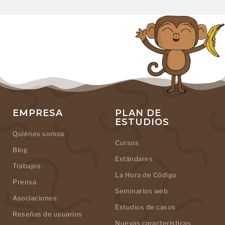
EMPRESA
PLAN DE
ESTUDIOS
Quiénes somos
Cursos
Blog
Estándares
Trabajos
La Hora de Código
Prensa
Seminarios web
Asociaciones
Estudios de casos
Reseñas de usuarios
Nuevas características