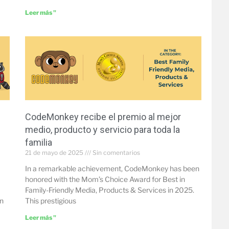
Leer más "
CodeMonkey recibe el premio al mejor
medio, producto y servicio para toda la
familia
21 de mayo de 2025
Sin comentarios
In a remarkable achievement, CodeMonkey has been
honored with the Mom’s Choice Award for Best in
Family-Friendly Media, Products & Services in 2025.
on
This prestigious
Leer más "