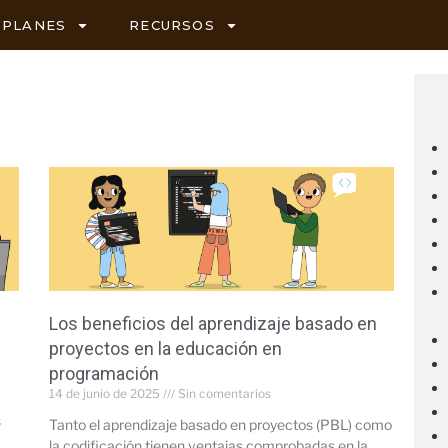
PLANES
RECURSOS
Los beneficios del aprendizaje basado en
proyectos en la educación en
programación
14 de junio de 2025
Sin comentarios
s
Tanto el aprendizaje basado en proyectos (PBL) como
la codificación tienen ventajas comprobadas en la