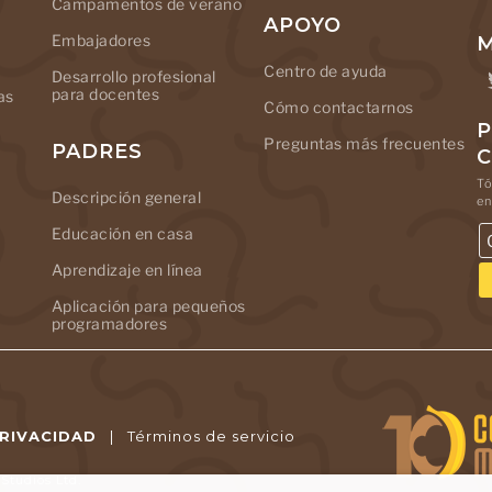
Campamentos de verano
APOYO
Embajadores
M
Centro de ayuda
Desarrollo profesional
para docentes
as
Cómo contactarnos
P
Preguntas más frecuentes
PADRES
Tó
Descripción general
en
Educación en casa
Aprendizaje en línea
Aplicación para pequeños
programadores
PRIVACIDAD
|
Términos de servicio
tudios Ltd.