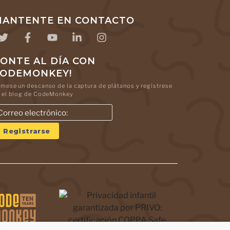
ANTENTE EN CONTACTO
ONTE AL DÍA CON
CODEMONKEY!
mese un descanso de la captura de plátanos y regístrese
 el blog de CodeMonkey