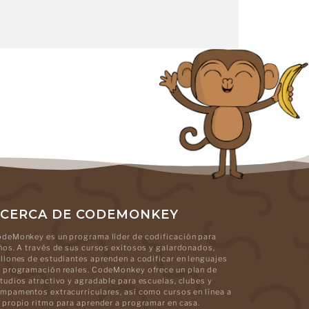
CERCA DE CODEMONKEY
deMonkey es un programa líder de codificación para
ños. A través de sus cursos exitosos y galardonados,
llones de estudiantes aprenden a codificar en lenguajes
 programación reales. CodeMonkey ofrece un plan de
tudios atractivo y agradable para escuelas, clubes y
mpamentos extracurriculares, así como cursos en línea a
 propio ritmo para aprender a programar en casa.