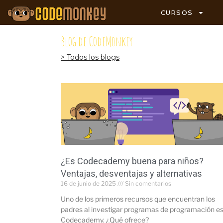
CURSOS
Blog de CodeMonkey
> Todos los blogs
¿Es Codecademy buena para niños?
Ventajas, desventajas y alternativas
16 de junio de 2025
Sin comentarios
Uno de los primeros recursos que encuentran los
padres al investigar programas de programación e
Codecademy. ¿Qué ofrece?