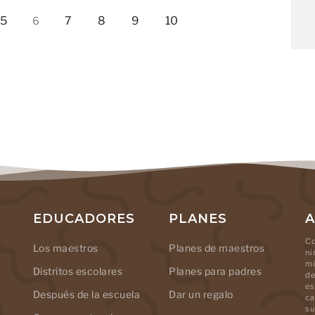
5
7
8
9
10
6
EDUCADORES
PLANES
A
Co
Los maestros
Planes de maestros
ni
mi
Distritos escolares
Planes para padres
de
es
Después de la escuela
Dar un regalo
ca
su