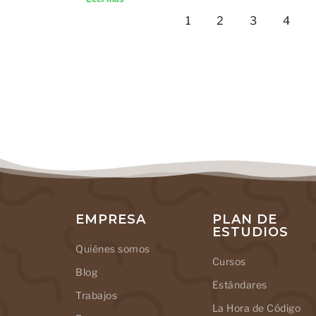
1
2
3
4
EMPRESA
PLAN DE
ESTUDIOS
Quiénes somos
Cursos
Blog
Estándares
Trabajos
La Hora de Código