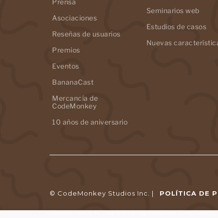
Prensa
Seminarios web
Asociaciones
Estudios de casos
Reseñas de usuarios
Nuevas característic
Premios
Eventos
BananaCast
Mercancía de
CodeMonkey
10 años de aniversario
© CodeMonkey Studios Inc. |
POLÍTICA DE 
CodeMonkey® es una marca registrada de CodeMonkey S