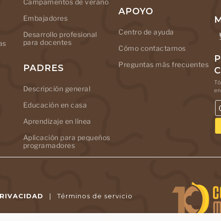
Campamentos de verano
APOYO
Embajadores
M
Centro de ayuda
Desarrollo profesional
para docentes
as
Cómo contactarnos
P
Preguntas más frecuentes
PADRES
Tó
Descripción general
en
Educación en casa
Aprendizaje en línea
Aplicación para pequeños
programadores
PRIVACIDAD
|
Términos de servicio
tudios Ltd.