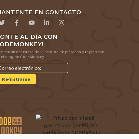
ANTENTE EN CONTACTO
ONTE AL DÍA CON
CODEMONKEY!
mese un descanso de la captura de plátanos y regístrese
 el blog de CodeMonkey