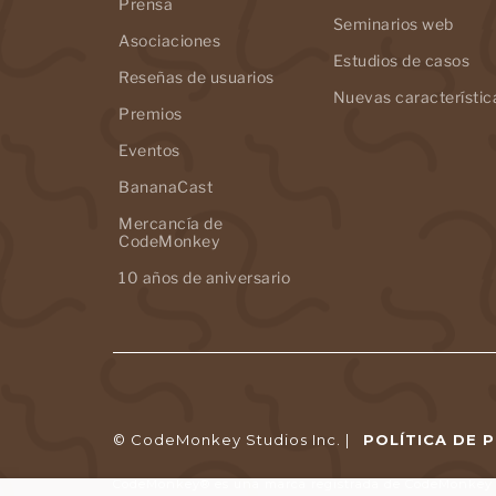
Prensa
Seminarios web
Asociaciones
Estudios de casos
Reseñas de usuarios
Nuevas característic
Premios
Eventos
BananaCast
Mercancía de
CodeMonkey
10 años de aniversario
© CodeMonkey Studios Inc. |
POLÍTICA DE 
CodeMonkey® es una marca registrada de CodeMonkey S