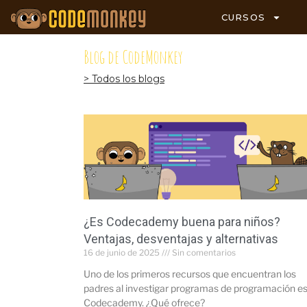
CURSOS
Blog de CodeMonkey
> Todos los blogs
¿Es Codecademy buena para niños?
Ventajas, desventajas y alternativas
16 de junio de 2025
Sin comentarios
Uno de los primeros recursos que encuentran los
padres al investigar programas de programación e
Codecademy. ¿Qué ofrece?