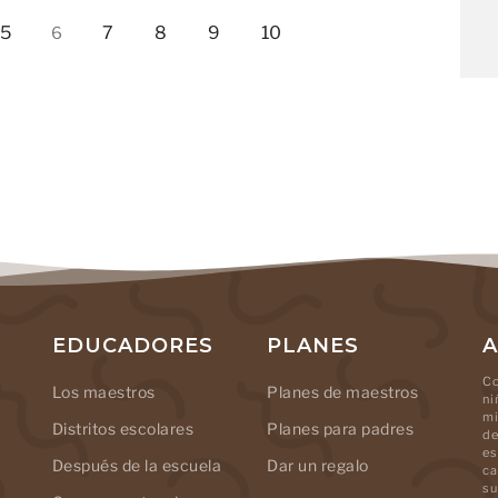
5
7
8
9
10
6
EDUCADORES
PLANES
A
Co
Los maestros
Planes de maestros
ni
mi
Distritos escolares
Planes para padres
de
es
Después de la escuela
Dar un regalo
ca
su