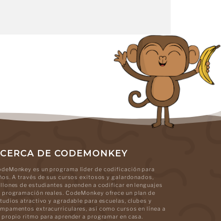
CERCA DE CODEMONKEY
deMonkey es un programa líder de codificación para
ños. A través de sus cursos exitosos y galardonados,
llones de estudiantes aprenden a codificar en lenguajes
 programación reales. CodeMonkey ofrece un plan de
tudios atractivo y agradable para escuelas, clubes y
mpamentos extracurriculares, así como cursos en línea a
 propio ritmo para aprender a programar en casa.