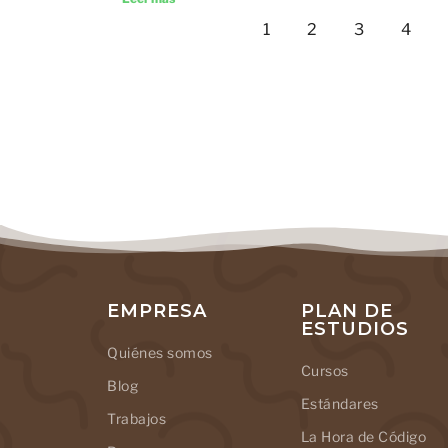
1
2
3
4
EMPRESA
PLAN DE
ESTUDIOS
Quiénes somos
Cursos
Blog
Estándares
Trabajos
La Hora de Código