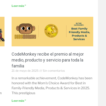
Leer más "
CodeMonkey recibe el premio al mejor
medio, producto y servicio para toda la
familia
21 de mayo de 2025
Sin comentarios
In a remarkable achievement, CodeMonkey has been
honored with the Mom’s Choice Award for Best in
Family-Friendly Media, Products & Services in 2025.
on
This prestigious
Leer más "