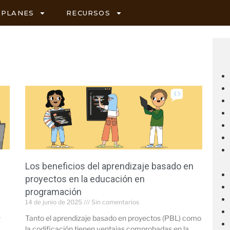
PLANES
RECURSOS
Los beneficios del aprendizaje basado en
proyectos en la educación en
programación
14 de junio de 2025
Sin comentarios
s
Tanto el aprendizaje basado en proyectos (PBL) como
la codificación tienen ventajas comprobadas en la