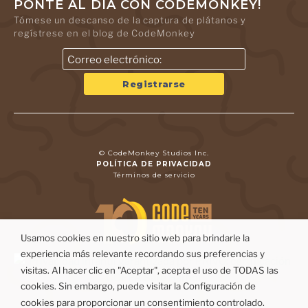
PONTE AL DÍA CON CODEMONKEY!
Tómese un descanso de la captura de plátanos y
regístrese en el blog de CodeMonkey
© CodeMonkey Studios Inc.
POLÍTICA DE PRIVACIDAD
Términos de servicio
Usamos cookies en nuestro sitio web para brindarle la
experiencia más relevante recordando sus preferencias y
visitas. Al hacer clic en "Aceptar", acepta el uso de TODAS las
cookies. Sin embargo, puede visitar la Configuración de
cookies para proporcionar un consentimiento controlado.