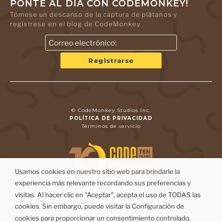
PONTE AL DÍA CON CODEMONKEY!
Tómese un descanso de la captura de plátanos y
regístrese en el blog de CodeMonkey
© CodeMonkey Studios Inc.
POLÍTICA DE PRIVACIDAD
Términos de servicio
Usamos cookies en nuestro sitio web para brindarle la
experiencia más relevante recordando sus preferencias y
visitas. Al hacer clic en "Aceptar", acepta el uso de TODAS las
cookies. Sin embargo, puede visitar la Configuración de
cookies para proporcionar un consentimiento controlado.