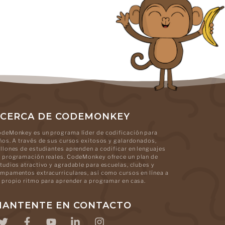
CERCA DE CODEMONKEY
deMonkey es un programa líder de codificación para
ños. A través de sus cursos exitosos y galardonados,
llones de estudiantes aprenden a codificar en lenguajes
 programación reales. CodeMonkey ofrece un plan de
tudios atractivo y agradable para escuelas, clubes y
mpamentos extracurriculares, así como cursos en línea a
 propio ritmo para aprender a programar en casa.
ANTENTE EN CONTACTO