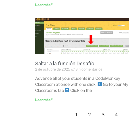
Leer más "
Saltar a la función Desafío
2 de octubre de 2025
Sin comentarios
Advance all of your students in a CodeMonkey
Classroom at once with one click.
Go to your My
Classrooms tab
Click on the
Leer más "
1
2
3
4