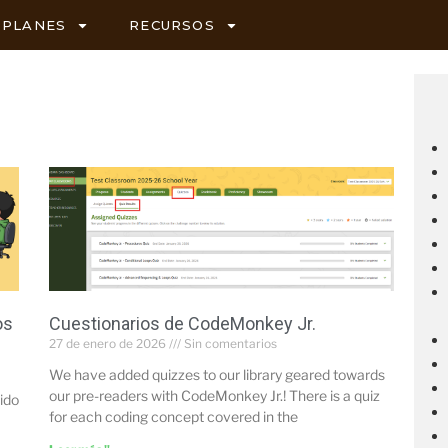
PLANES
RECURSOS
os
Cuestionarios de CodeMonkey Jr.
27 de enero de 2026
Sin comentarios
We have added quizzes to our library geared towards
our pre-readers with CodeMonkey Jr.! There is a quiz
ido
for each coding concept covered in the