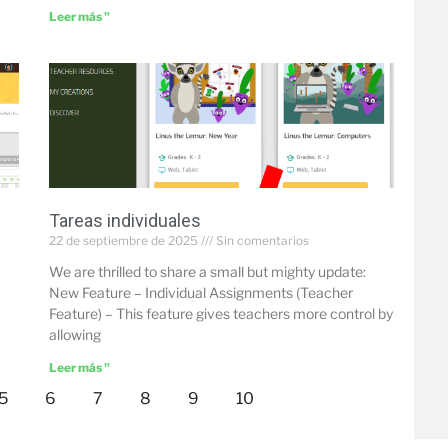
Leer más "
Tareas individuales
22 de septiembre de 2025
Sin comentarios
We are thrilled to share a small but mighty update:
New Feature – Individual Assignments (Teacher
Feature) – This feature gives teachers more control by
allowing
Leer más "
5
6
7
8
9
10