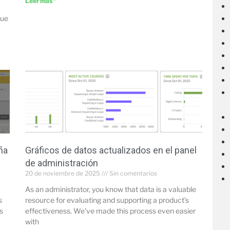
Leer más "
que
ña
Gráficos de datos actualizados en el panel
de administración
20 de noviembre de 2025
Sin comentarios
As an administrator, you know that data is a valuable
s
resource for evaluating and supporting a product’s
s
effectiveness. We’ve made this process even easier
with