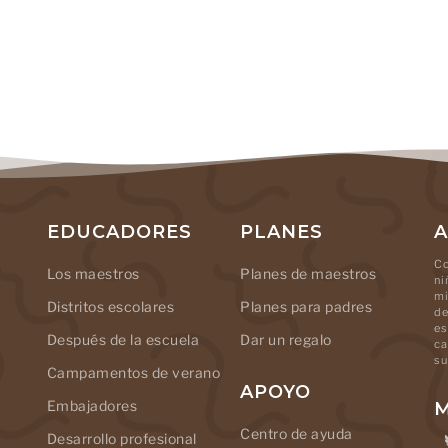
EDUCADORES
PLANES
A
Co
Los maestros
Planes de maestros
ni
mi
Distritos escolares
Planes para padres
de
es
Después de la escuela
Dar un regalo
ca
su
Campamentos de verano
APOYO
Embajadores
M
Centro de ayuda
Desarrollo profesional