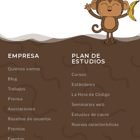
EMPRESA
PLAN DE
ESTUDIOS
Quiénes somos
Cursos
Blog
Estándares
Trabajos
La Hora de Código
Prensa
Seminarios web
Asociaciones
Estudios de casos
Reseñas de usuarios
Nuevas características
Premios
Eventos