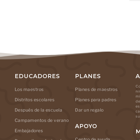
EDUCADORES
PLANES
A
Co
Los maestros
Planes de maestros
ni
mi
Distritos escolares
Planes para padres
de
es
Después de la escuela
Dar un regalo
ca
su
Campamentos de verano
APOYO
Embajadores
M
Centro de ayuda