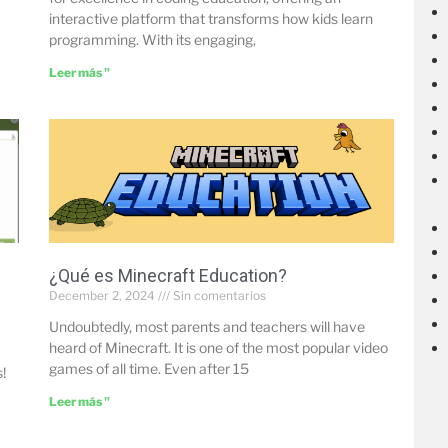
interactive platform that transforms how kids learn
programming. With its engaging,
Leer más "
¿Qué es Minecraft Education?
December 2, 2024
Sin comentarios
Undoubtedly, most parents and teachers will have
heard of Minecraft. It is one of the most popular video
games of all time. Even after 15
!
Leer más "