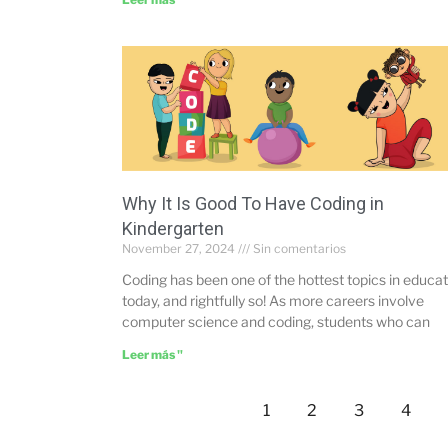
Why It Is Good To Have Coding in
Kindergarten
November 27, 2024
Sin comentarios
Coding has been one of the hottest topics in educat
today, and rightfully so! As more careers involve
computer science and coding, students who can
Leer más "
1
2
3
4