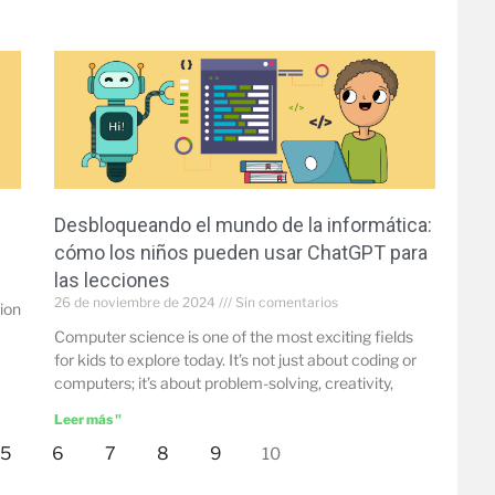
Desbloqueando el mundo de la informática:
cómo los niños pueden usar ChatGPT para
las lecciones
26 de noviembre de 2024
Sin comentarios
ion
Computer science is one of the most exciting fields
for kids to explore today. It’s not just about coding or
computers; it’s about problem-solving, creativity,
Leer más "
5
6
7
8
9
10