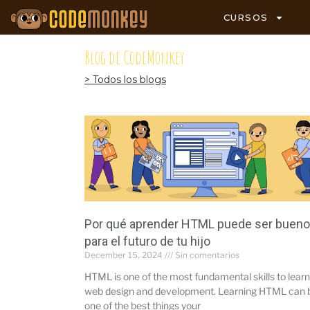
CURSOS
Blog de CodeMonkey
> Todos los blogs
Por qué aprender HTML puede ser bueno
para el futuro de tu hijo
December 15, 2024
Sin comentarios
HTML is one of the most fundamental skills to learn
web design and development. Learning HTML can 
one of the best things your