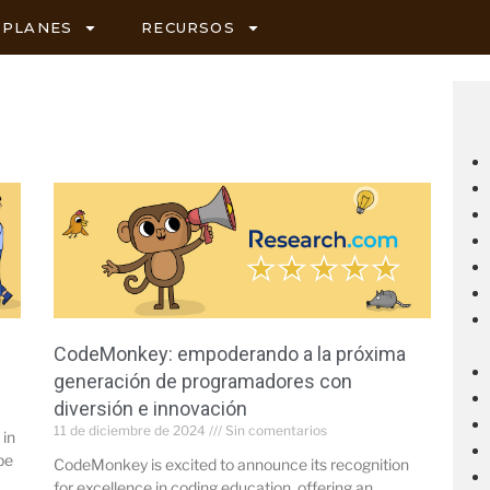
PLANES
RECURSOS
CodeMonkey: empoderando a la próxima
generación de programadores con
diversión e innovación
11 de diciembre de 2024
Sin comentarios
 in
be
CodeMonkey is excited to announce its recognition
for excellence in coding education, offering an