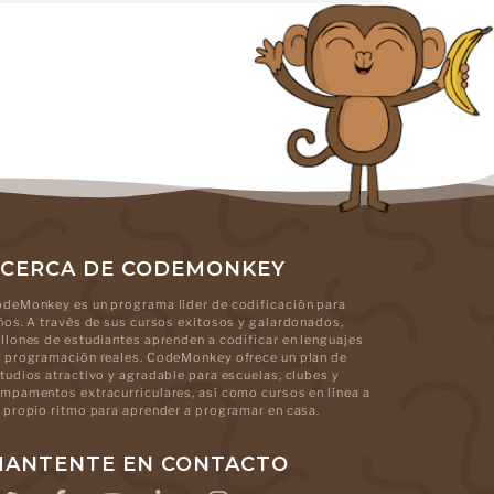
CERCA DE CODEMONKEY
deMonkey es un programa líder de codificación para
ños. A través de sus cursos exitosos y galardonados,
llones de estudiantes aprenden a codificar en lenguajes
 programación reales. CodeMonkey ofrece un plan de
tudios atractivo y agradable para escuelas, clubes y
mpamentos extracurriculares, así como cursos en línea a
 propio ritmo para aprender a programar en casa.
ANTENTE EN CONTACTO