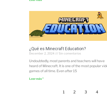
¿Qué es Minecraft Education?
December 2, 2024
Sin comentarios
Undoubtedly, most parents and teachers will have
heard of Minecraft. It is one of the most popular vi
games of all time. Even after 15
Leer más "
1
2
3
4