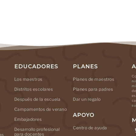
EDUCADORES
PLANES
A
Co
Los maestros
Planes de maestros
ni
mi
Distritos escolares
Planes para padres
de
es
Después de la escuela
Dar un regalo
ca
su
Campamentos de verano
APOYO
Embajadores
M
Centro de ayuda
Desarrollo profesional
para docentes
as