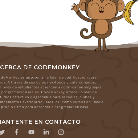
CERCA DE CODEMONKEY
deMonkey es un programa líder de codificación para
ños. A través de sus cursos exitosos y galardonados,
llones de estudiantes aprenden a codificar en lenguajes
 programación reales. CodeMonkey ofrece un plan de
tudios atractivo y agradable para escuelas, clubes y
mpamentos extracurriculares, así como cursos en línea a
 propio ritmo para aprender a programar en casa.
ANTENTE EN CONTACTO