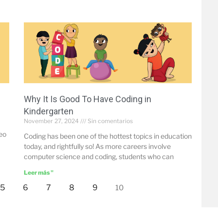
Why It Is Good To Have Coding in
Kindergarten
November 27, 2024
Sin comentarios
deo
Coding has been one of the hottest topics in education
today, and rightfully so! As more careers involve
computer science and coding, students who can
Leer más "
5
6
7
8
9
10