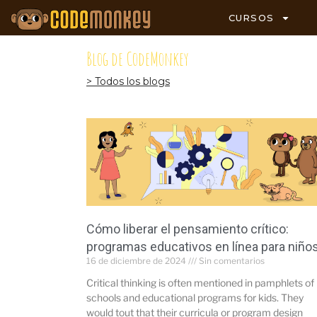
CURSOS
Blog de CodeMonkey
> Todos los blogs
Cómo liberar el pensamiento crítico:
programas educativos en línea para niño
16 de diciembre de 2024
Sin comentarios
Critical thinking is often mentioned in pamphlets of
schools and educational programs for kids. They
would tout that their curricula or program design